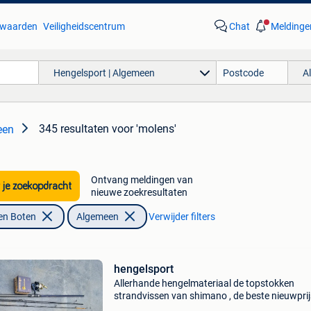
waarden
Veiligheidscentrum
Chat
Meldinge
Hengelsport | Algemeen
A
345 resultaten
voor 'molens'
een
Ontvang meldingen van
 je zoekopdracht
nieuwe zoekresultaten
en Boten
Algemeen
Verwijder filters
hengelsport
Allerhande hengelmateriaal de topstokken
strandvissen van shimano , de beste nieuwprij
was 850 euro/ stuk - met molens shimano niet