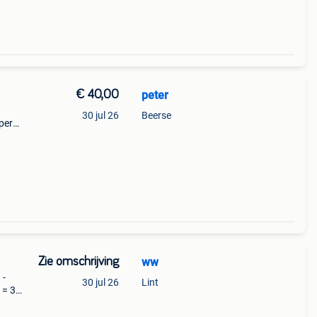
€ 40,00
peter
30 jul 26
Beerse
per
Zie omschrijving
ww
 -
30 jul 26
Lint
 = 35