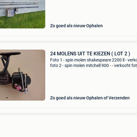
gebruikt 2 strandstokken arca 1* gebruikt - m
molens topmate
Zo goed als nieuw
Ophalen
24 MOLENS UIT TE KIEZEN ( LOT 2 )
Foto 1 - spin molen shakespeare 2200 ll - verk
foto 2 - spin molen mitchell 900 - - verkocht fot
molen bifa shina frends 700 rd - ( 10 € ) foto 4 
point frofessional 910 - ( 10 &eu
Zo goed als nieuw
Ophalen of Verzenden