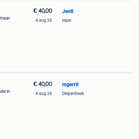
€ 40,00
Jentl
, maar
4 aug 26
Ieper
€ 40,00
mgerrit
ade in
4 aug 26
Diepenbeek
 de