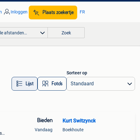
n
Inloggen
FR
Plaats zoekertje
lle afstanden…
Zoek
Sorteer op
Lijst
Foto’s
Bieden
Kurt Switzynck
Vandaag
Boekhoute
s
 veel