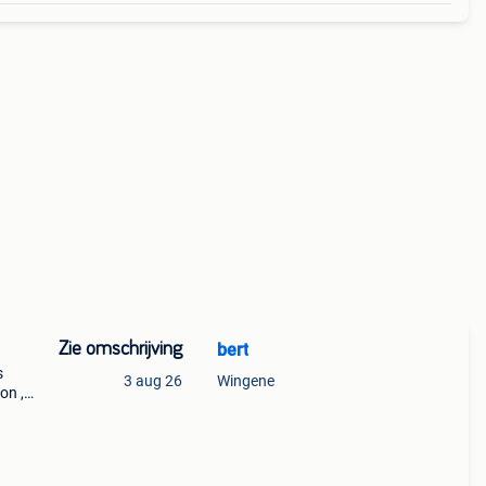
Zie omschrijving
bert
s
3 aug 26
Wingene
on ,
et
 ze