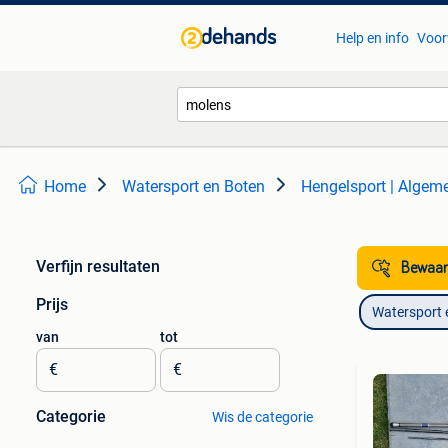
Help en info
Voor
Home
Watersport en Boten
Hengelsport | Algem
Verfijn resultaten
Bewaar
Prijs
Watersport 
van
tot
€
€
Categorie
Wis de categorie