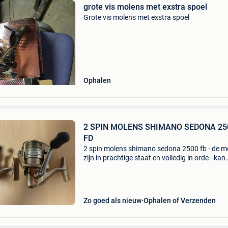
grote vis molens met exstra spoel
Grote vis molens met exstra spoel
Ophalen
2 SPIN MOLENS SHIMANO SEDONA 25
FD
2 spin molens shimano sedona 2500 fb - de m
zijn in prachtige staat en volledig in orde - kan
verstuurd en afgehaald worden - vraagprijs pe
stuk = 20 € , voor beide 35 €
Zo goed als nieuw
Ophalen of Verzenden