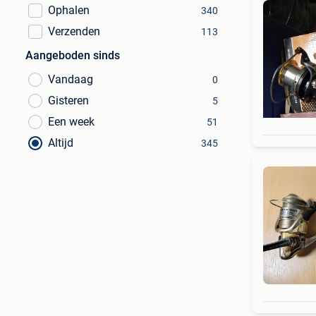
Ophalen
340
Verzenden
113
Aangeboden sinds
Vandaag
0
Gisteren
5
Een week
51
Altijd
345