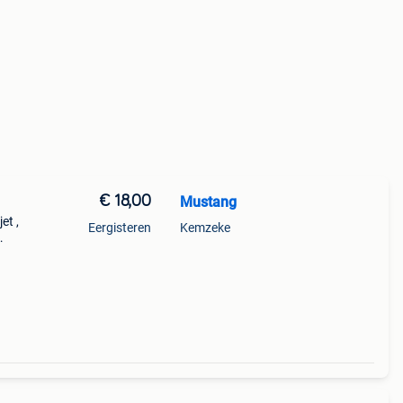
€ 18,00
Mustang
et ,
Eergisteren
Kemzeke