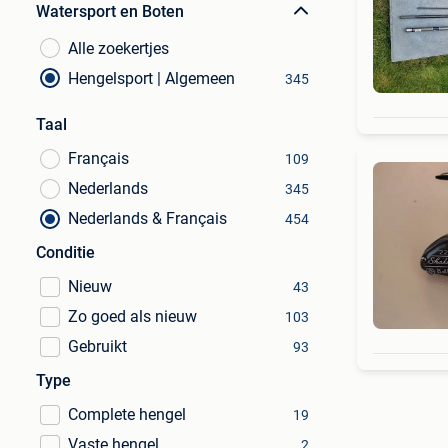
Watersport en Boten
Alle zoekertjes
Hengelsport | Algemeen
345
Taal
Français
109
Nederlands
345
Nederlands & Français
454
Conditie
Nieuw
43
Zo goed als nieuw
103
Gebruikt
93
Type
Complete hengel
19
Vaste hengel
2