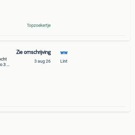
et
Topzoekertje
Zie omschrijving
ww
ocht
3 aug 26
Lint
o 3 -
- spin