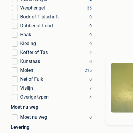
Werphengel
36
Boek of Tijdschrift
0
Dobber of Lood
0
Haak
0
Kleding
0
Koffer of Tas
2
Kunstaas
0
Molen
215
Net of Fuik
0
Vislijn
7
Overige typen
4
Moet nu weg
Moet nu weg
0
Levering