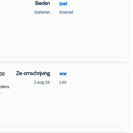
Bieden
joel
Gisteren
Koersel
Zie omschrijving
ww
00
2 aug 26
Lint
olens
r