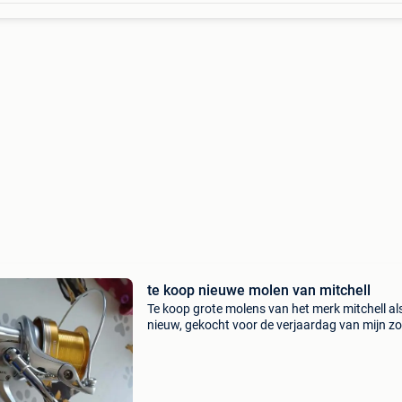
te koop nieuwe molen van mitchell
Te koop grote molens van het merk mitchell al
nieuw, gekocht voor de verjaardag van mijn zo
de molens zijn 3 keer gebruikt geweest maar h
was niets voor hem zodus worden ze verkocht
zijn als