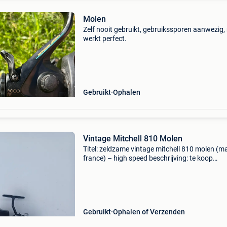
Molen
Zelf nooit gebruikt, gebruikssporen aanwezig
werkt perfect.
Gebruikt
Ophalen
Vintage Mitchell 810 Molen
Titel: zeldzame vintage mitchell 810 molen (m
france) – high speed beschrijving: te koop
aangeboden: een klassieke mitchell 810
werpmolen. Een prachtige vintage molen voor
liefhebber, verzame
Gebruikt
Ophalen of Verzenden