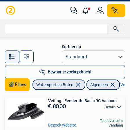
Hengelsport | Algemeen
Sorteer op
Alle afstanden…
Bewaar je zoekopdracht
Filters
Watersport en Boten
Algemeen
Verwi
Veiling - Feederlife Basic RC Aasboot
€ 80,00
Details
Topadvertentie
Bezoek website
Vandaag