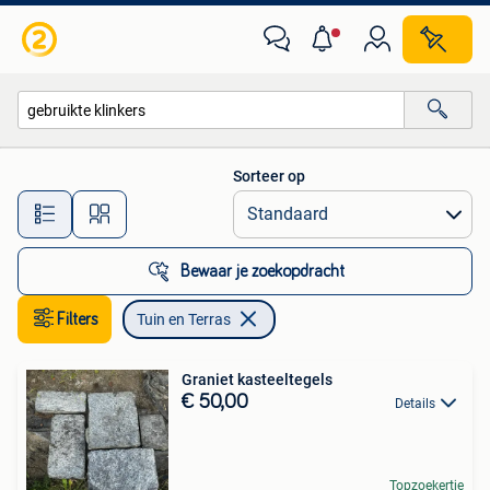
Tuin en Terras
Sorteer op
Alle afstanden…
Bewaar je zoekopdracht
Filters
Tuin en Terras
Graniet kasteeltegels
€ 50,00
Details
Topzoekertje