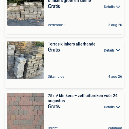
Klinkers grote en kleine
Gratis
Details
Verrebroek
3 aug 26
Terras klinkers allerhande
Gratis
Details
Diksmuide
4 aug 26
75 m² klinkers – zelf uitbreken vóór 24
augustus
Gratis
Details
Brecht
Vandaag