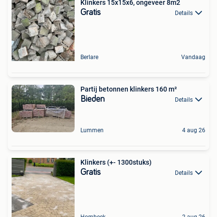
Klinkers 15x15x6, ongeveer 8m2
Gratis
Details
Berlare
Vandaag
Partij betonnen klinkers 160 m²
Bieden
Details
Lummen
4 aug 26
Klinkers (+- 1300stuks)
Gratis
Details
Hombeek
2 aug 26