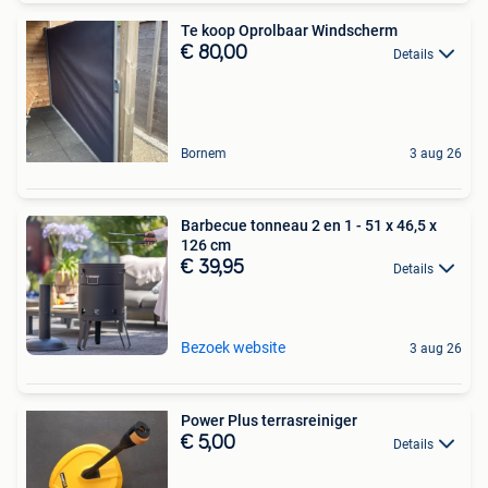
Te koop Oprolbaar Windscherm
€ 80,00
Details
Bornem
3 aug 26
Barbecue tonneau 2 en 1 - 51 x 46,5 x
126 cm
€ 39,95
Details
Bezoek website
3 aug 26
Power Plus terrasreiniger
€ 5,00
Details