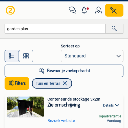
Tuin en Terras
Sorteer op
Alle afstanden…
Bewaar je zoekopdracht
Filters
Tuin en Terras
Conteneur de stockage 3x2m
Zie omschrijving
Details
Topadvertentie
Bezoek website
Vandaag