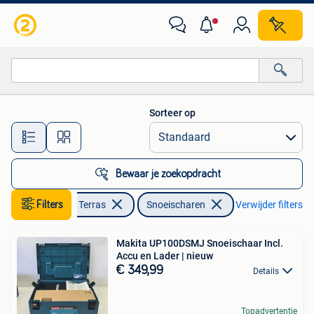
Snoeischaren
Sorteer op
Alle afstanden…
Bewaar je zoekopdracht
Filters
Tuin en Terras
Snoeischaren
Verwijder filters
Makita UP100DSMJ Snoeischaar Incl.
Accu en Lader | nieuw
€ 349,99
Details
Topadvertentie