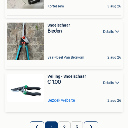
Kortessem
3 aug 26
Snoeischaar
Bieden
Details
Baal+Deel Van Betekom
2 aug 26
Veiling - Snoeischaar
€ 1,00
Details
Bezoek website
2 aug 26
1
2
3