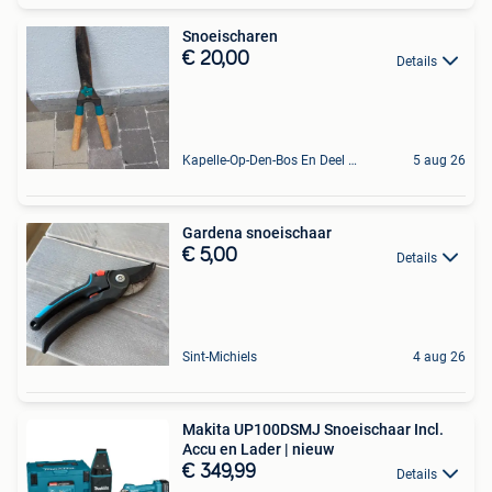
Snoeischaren
€ 20,00
Details
Kapelle-Op-Den-Bos En Deel Van Zemst
5 aug 26
Gardena snoeischaar
€ 5,00
Details
Sint-Michiels
4 aug 26
Makita UP100DSMJ Snoeischaar Incl.
Accu en Lader | nieuw
€ 349,99
Details