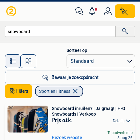
Sport en Fitness
Sorteer op
Alle afstanden…
Bewaar je zoekopdracht
Filters
Sport en Fitness
Snowboard inruilen? | Ja graag! | H-G
Snowboards | Verkoop
Prijs o.t.k.
Details
Topadvertentie
Bezoek website
3 aug 26