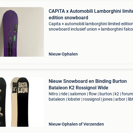
CAPiTA x Automobili Lamborghini limit
edition snowboard
Capita × automobili lamborghini limited editio
snowboard inclusief union × lamborghini falco
bindingen. - Gelimiteerde oplage van 200 stuk
wereldwijd - uitgebracht december 2024 - nie
nog voll
Nieuw
Ophalen
Nieuw Snowboard en Binding Burton
Bataleon K2 Rossignol Wide
Nitro | ride | salomon | flow | burton | k2 | forum 
bataleon | lobster | rossignol | jones | arbor | lib
capita | head prijs: vanaf €200,- eigenschappe
nieuw maat 140 - 167w voor z
Nieuw
Ophalen of Verzenden