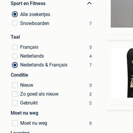
Sport en Fitness
Alle zoekertjes
Snowboarden
7
Taal
Français
3
Nederlands
4
Nederlands & Français
7
Conditie
Nieuw
3
Zo goed als nieuw
2
Gebruikt
2
Moet nu weg
Moet nu weg
0