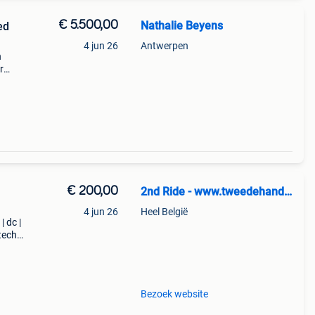
€ 5.500,00
Nathalie Beyens
ed
4 jun 26
Antwerpen
n
r
s
uw en
€ 200,00
2nd Ride - www.tweedehandssnowboards.nl
4 jun 26
Heel België
| dc |
tech |
n:
Bezoek website