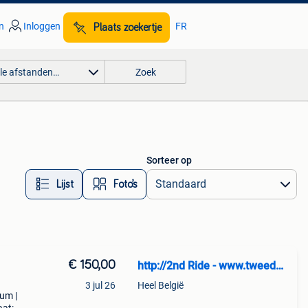
n
Inloggen
FR
Plaats zoekertje
lle afstanden…
Zoek
Sorteer op
Lijst
Foto’s
€ 150,00
http://2nd Ride - www.tweedehandssnowboards.nl
3 jul 26
Heel België
rum |