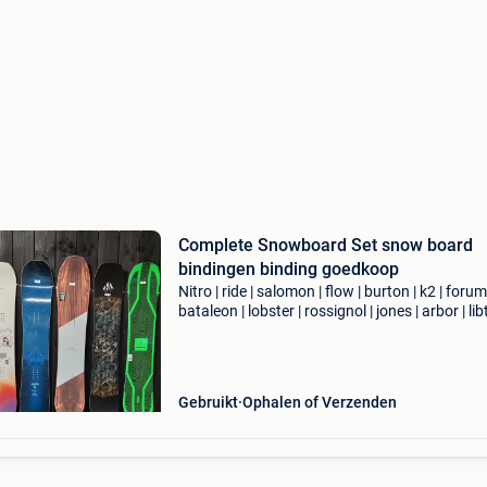
Complete Snowboard Set snow board
bindingen binding goedkoop
Nitro | ride | salomon | flow | burton | k2 | forum 
bataleon | lobster | rossignol | jones | arbor | lib
capita | head | wedze | fire fly | ride the buck | f
venus | atomic prijs: vana
Gebruikt
Ophalen of Verzenden