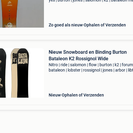
yes | burton | jones | salomon | k2 | bataleon m
143 144 145 146 147 148 149 150 151 152 1
154 155 156 157 158 159 160 161 162 163 1
165
Zo goed als nieuw
Ophalen of Verzenden
Nieuw Snowboard en Binding Burton
Bataleon K2 Rossignol Wide
Nitro | ride | salomon | flow | burton | k2 | forum 
bataleon | lobster | rossignol | jones | arbor | lib
capita | head prijs: vanaf €200,- eigenschappe
nieuw maat 140 - 167w voor z
Nieuw
Ophalen of Verzenden