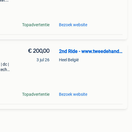
aat:
53
64
Topadvertentie
Bezoek website
€ 200,00
2nd Ride - www.tweedehandssnowboards.nl
3 jul 26
Heel België
| dc |
tech |
n:
Topadvertentie
Bezoek website