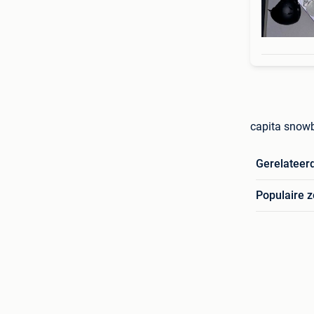
capita snowb
Gerelateer
Populaire 