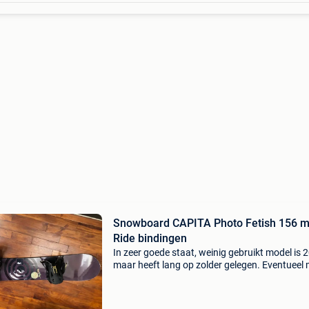
Snowboard CAPITA Photo Fetish 156 m
Ride bindingen
In zeer goede staat, weinig gebruikt model is 
maar heeft lang op zolder gelegen. Eventueel
nylon draagtas top board met top reviews