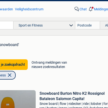
waarden
Veiligheidscentrum
Chat
Meldinge
Sport en Fitness
A
 snowboard'
Ontvang meldingen van
 je zoekopdracht
nieuwe zoekresultaten
ness
Snowboard Burton Nitro K2 Rossignol
Bataleon Salomon Capita!
Snow board | flow | nidecker | ride | lobster | fo