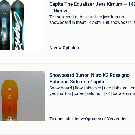
Capita The Equalizer Jess Kimura – 14
– Nieuw
Te koop: capita the equalizer jess kimura
snowboard in maat 142 cm. Het snowboard i
volledig nieuw en ongebruikt. Het zit nog in de
originele plastic verpakking en is dus nooit op
piste geweest. I
Nieuw
Ophalen
Snowboard Burton Nitro K2 Rossignol
Bataleon Salomon Capita!
Snow board | flow | nidecker | ride | lobster | fo
yes | burton | jones | salomon | k2 | bataleon m
143 144 145 146 147 148 149 150 151 152 1
154 155 156 157 158 159 160 161 162 163 1
165
Zo goed als nieuw
Ophalen of Verzenden