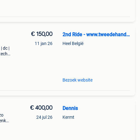
€ 150,00
2nd Ride - www.tweedehandssnowboards.nl
11 jan 26
Heel België
| dc |
tech |
low
Bezoek website
€ 400,00
Dennis
zo
24 jul 26
Kermt
enkel
g op