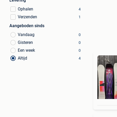
Levering
Ophalen
4
Verzenden
1
Aangeboden sinds
Vandaag
0
Gisteren
0
Een week
0
Altijd
4