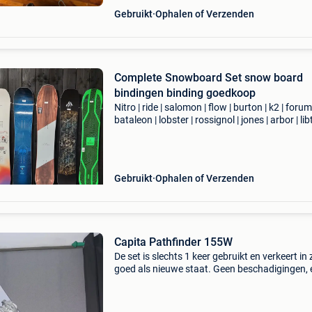
Gebruikt
Ophalen of Verzenden
Complete Snowboard Set snow board
bindingen binding goedkoop
Nitro | ride | salomon | flow | burton | k2 | forum 
bataleon | lobster | rossignol | jones | arbor | lib
capita | head | wedze | fire fly | ride the buck | f
venus | atomic prijs: vana
Gebruikt
Ophalen of Verzenden
Capita Pathfinder 155W
De set is slechts 1 keer gebruikt en verkeert in 
goed als nieuwe staat. Geen beschadigingen, 
een paar minimale gebruikssporen van één da
de piste. Nieuwprijs: €500 specificaties: sno