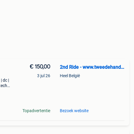
€ 150,00
2nd Ride - www.tweedehandssnowboards.nl
3 jul 26
Heel België
| dc |
tech |
low
Topadvertentie
Bezoek website