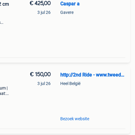
€ 425,00
Caspar a
2 cm
3 jul 26
Gavere
s
 de
€ 150,00
http://2nd Ride - www.tweedehandssnowboards.nl
3 jul 26
Heel België
rum |
aat:
53
64
Bezoek website