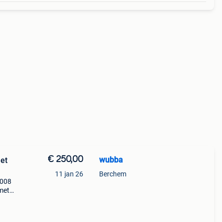
€ 250,00
wubba
et
11 jan 26
Berchem
2008
 met