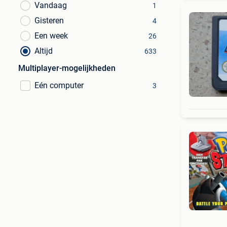
Vandaag
1
Gisteren
4
Een week
26
Altijd
633
Multiplayer-mogelijkheden
Eén computer
3