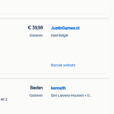
€ 39,98
JustinGames.nl
Gisteren
Heel België
Bezoek website
Bieden
kenneth
Gisteren
Sint-Lievens-Houtem + Deel Oombergen
 en 2