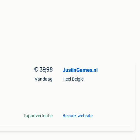
€ 39,98
JustinGames.nl
Vandaag
Heel België
Topadvertentie
Bezoek website