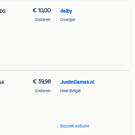
€ 10,00
delby
 DS
Gisteren
Overijse
4,
€ 39,98
JustinGames.nl
64
Gisteren
Heel België
Bezoek website