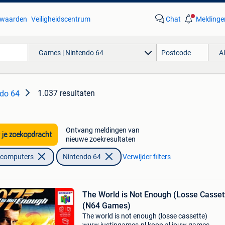
waarden
Veiligheidscentrum
Chat
Meldinge
Games | Nintendo 64
A
1.037 resultaten
ndo 64
Ontvang meldingen van
 je zoekopdracht
nieuwe zoekresultaten
lcomputers
Nintendo 64
Verwijder filters
The World is Not Enough (Losse Casset
(N64 Games)
The world is not enough (losse cassette)