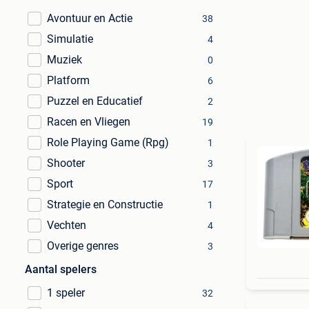
Avontuur en Actie
38
Simulatie
4
Muziek
0
Platform
6
Puzzel en Educatief
2
Racen en Vliegen
19
Role Playing Game (Rpg)
1
Shooter
3
Sport
17
Strategie en Constructie
1
Vechten
4
Overige genres
3
Aantal spelers
1 speler
32