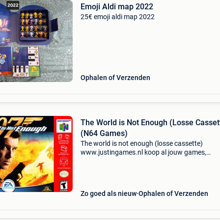
Emoji Aldi map 2022
25€ emoji aldi map 2022
Ophalen of Verzenden
The World is Not Enough (Losse Casset
(N64 Games)
The world is not enough (losse cassette)
www.justingames.nl koop al jouw games,
accessoires en consoles veilig en snel via onze
webshop met bancontact, belfius, kbc/cbc of
klarna achteraf betalen. - G
Zo goed als nieuw
Ophalen of Verzenden