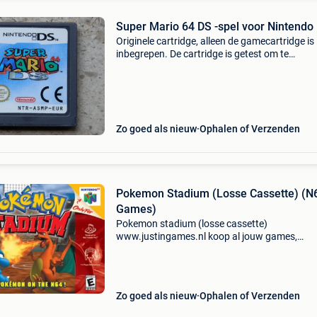
Super Mario 64 DS -spel voor Nintendo
Originele cartridge, alleen de gamecartridge is
inbegrepen. De cartridge is getest om te
controleren of de game correct wordt gestart.
Verzenden naar een mondial relay point kost €
terwijl verz
Zo goed als nieuw
Ophalen of Verzenden
Pokemon Stadium (Losse Cassette) (N
Games)
Pokemon stadium (losse cassette)
www.justingames.nl koop al jouw games,
accessoires en consoles veilig en snel via onze
webshop met bancontact, belfius, kbc/cbc of
klarna achteraf betalen. - Groot ass
Zo goed als nieuw
Ophalen of Verzenden