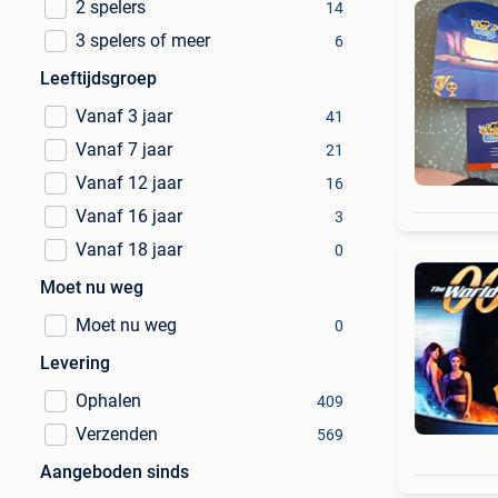
2 spelers
14
3 spelers of meer
6
Leeftijdsgroep
Vanaf 3 jaar
41
Vanaf 7 jaar
21
Vanaf 12 jaar
16
Vanaf 16 jaar
3
Vanaf 18 jaar
0
Moet nu weg
Moet nu weg
0
Levering
Ophalen
409
Verzenden
569
Aangeboden sinds