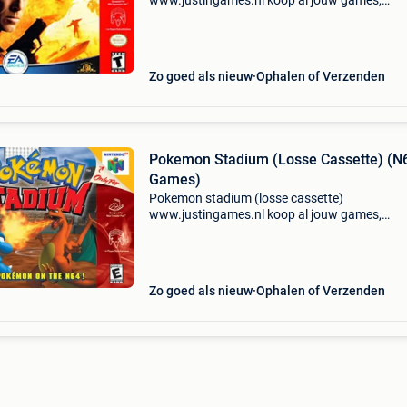
www.justingames.nl koop al jouw games,
accessoires en consoles veilig en snel via onze
webshop met bancontact, belfius, kbc/cbc of
klarna achteraf betalen. - G
Zo goed als nieuw
Ophalen of Verzenden
Pokemon Stadium (Losse Cassette) (N
Games)
Pokemon stadium (losse cassette)
www.justingames.nl koop al jouw games,
accessoires en consoles veilig en snel via onze
webshop met bancontact, belfius, kbc/cbc of
klarna achteraf betalen. - Groot ass
Zo goed als nieuw
Ophalen of Verzenden