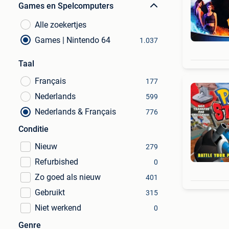
Games en Spelcomputers
Alle zoekertjes
Games | Nintendo 64
1.037
Taal
Français
177
Nederlands
599
Nederlands & Français
776
Conditie
Nieuw
279
Refurbished
0
Zo goed als nieuw
401
Gebruikt
315
Niet werkend
0
Genre