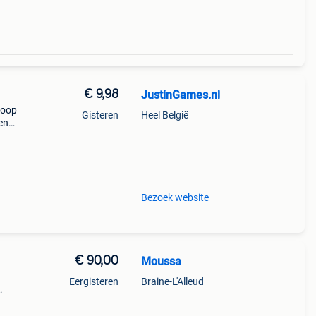
€ 9,98
JustinGames.nl
koop
Gisteren
Heel België
en
s,
Bezoek website
€ 90,00
Moussa
Eergisteren
Braine-L'Alleud
aal