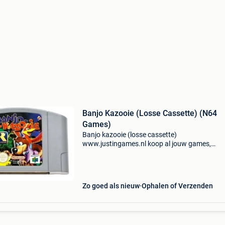
Banjo Kazooie (Losse Cassette) (N64
Games)
Banjo kazooie (losse cassette)
www.justingames.nl koop al jouw games,
accessoires en consoles veilig en snel via onze
webshop met bancontact, belfius, kbc/cbc of
klarna achteraf betalen. - Groot assor
Zo goed als nieuw
Ophalen of Verzenden