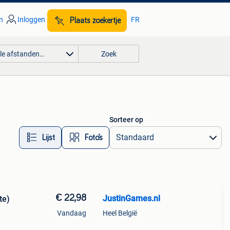
n
Inloggen
FR
Plaats zoekertje
lle afstanden…
Zoek
Sorteer op
Lijst
Foto’s
€ 22,98
JustinGames.nl
te)
Vandaag
Heel België