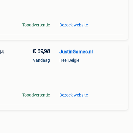
Topadvertentie
Bezoek website
€ 39,98
JustinGames.nl
64
Vandaag
Heel België
Topadvertentie
Bezoek website