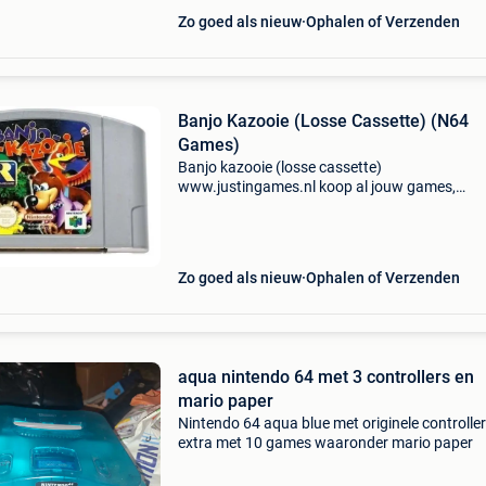
Zo goed als nieuw
Ophalen of Verzenden
Banjo Kazooie (Losse Cassette) (N64
Games)
Banjo kazooie (losse cassette)
www.justingames.nl koop al jouw games,
accessoires en consoles veilig en snel via onze
webshop met bancontact, belfius, kbc/cbc of
klarna achteraf betalen. - Groot assor
Zo goed als nieuw
Ophalen of Verzenden
aqua nintendo 64 met 3 controllers en
mario paper
Nintendo 64 aqua blue met originele controller
extra met 10 games waaronder mario paper