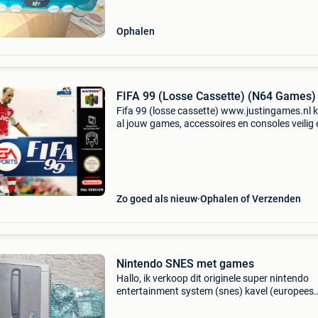
Ophalen
FIFA 99 (Losse Cassette) (N64 Games)
Fifa 99 (losse cassette) www.justingames.nl 
al jouw games, accessoires en consoles veilig 
snel via onze webshop met bancontact, belfiu
kbc/cbc of klarna achteraf betalen. - Groot
assortiment
Zo goed als nieuw
Ophalen of Verzenden
Nintendo SNES met games
Hallo, ik verkoop dit originele super nintendo
entertainment system (snes) kavel (europees
model/pal) in perfect werkende staat. Een ide
pakket voor nostalgische mensen en fans van