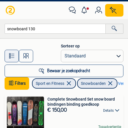
Snowboarden
Sorteer op
Alle afstanden…
Bewaar je zoekopdracht
Filters
Sport en Fitness
Snowboarden
Verwij
Complete Snowboard Set snow board
bindingen binding goedkoop
€ 150,00
Details
Topadvertentie