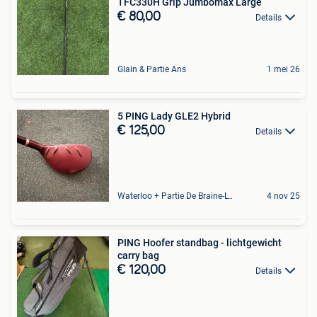
TFC330H Grip Jumbomax Large
€ 80,00
Details
Glain & Partie Ans
1 mei 26
5 PING Lady GLE2 Hybrid
€ 125,00
Details
Waterloo + Partie De Braine-L'Alleud, De Ohain
4 nov 25
PING Hoofer standbag - lichtgewicht
carry bag
€ 120,00
Details