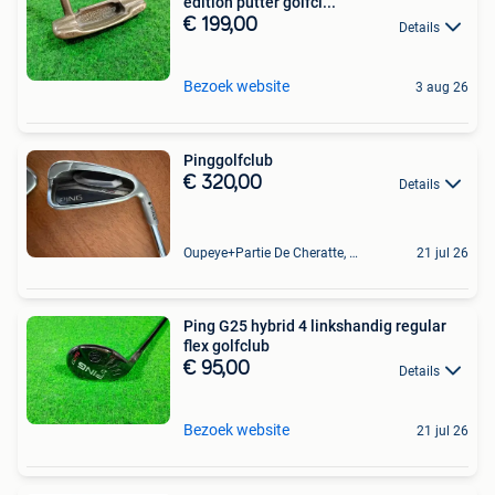
edition putter golfcl...
€ 199,00
Details
Bezoek website
3 aug 26
Pinggolfclub
€ 320,00
Details
Oupeye+Partie De Cheratte, Herstal Et Wandre
21 jul 26
Ping G25 hybrid 4 linkshandig regular
flex golfclub
€ 95,00
Details
Bezoek website
21 jul 26