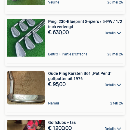
Veurne
26 mei 26
Ping i230-Blueprint S-ijzers / 5-PW / 1/2
inch verlengd
€ 630,00
Details
Bertrix + Partie D'Offagne
28 mei 26
Oude Ping Karsten B61 „Pat Pend”
golfputter uit 1976
€ 95,00
Details
Namur
2 feb 26
Golfclubs + tas
€ 1.200,00
Details