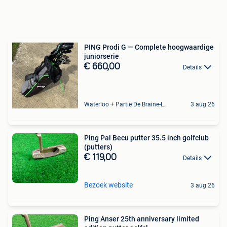
PING Prodi G — Complete hoogwaardige
juniorserie
€ 660,00
Details
Waterloo + Partie De Braine-L'Alleud, De Ohain
3 aug 26
Ping Pal Becu putter 35.5 inch golfclub
(putters)
€ 119,00
Details
Bezoek website
3 aug 26
Ping Anser 25th anniversary limited