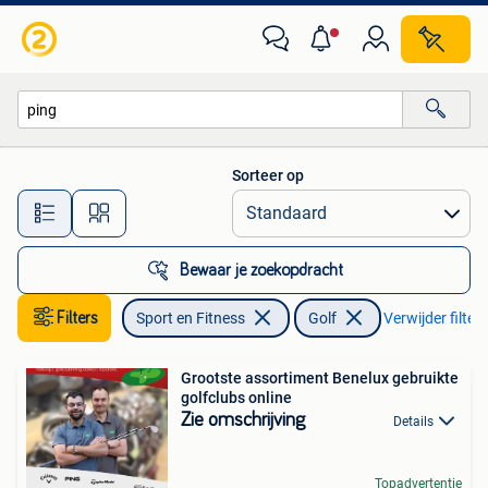
Golf
Sorteer op
Alle afstanden…
Bewaar je zoekopdracht
Filters
Sport en Fitness
Golf
Verwijder filters
Grootste assortiment Benelux gebruikte
golfclubs online
Zie omschrijving
Details
Topadvertentie