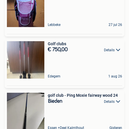
Lebbeke
27 jul 26
Golf clubs
€ 750,00
Details
Edegem
1 aug 26
golf club - Ping Moxie fairway wood 24
Bieden
Details
Essen +Deel Kalmthout
Gisteren