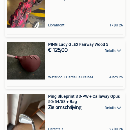
Libramont
17 jul 26
PING Lady GLE2 Fairway Wood 5
€ 125,00
Details
Waterloo + Partie De Braine-L'Alleud, De Ohain
4 nov 25
Ping Blueprint S 3-PW + Callaway Opus
50/54/58 + Bag
Zie omschrijving
Details
Herentals
27 jul 26