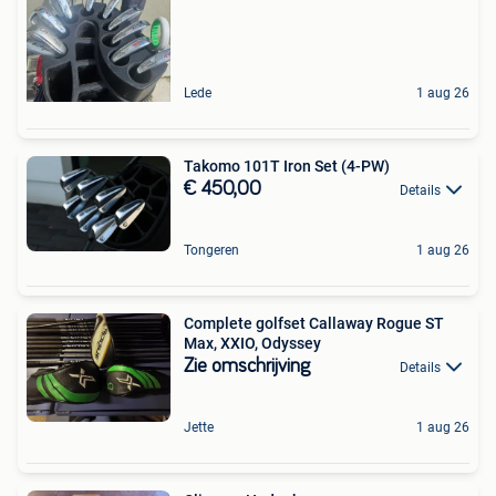
Lede
1 aug 26
Takomo 101T Iron Set (4-PW)
€ 450,00
Details
Tongeren
1 aug 26
Complete golfset Callaway Rogue ST
Max, XXIO, Odyssey
Zie omschrijving
Details
Jette
1 aug 26