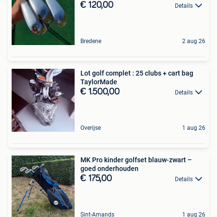
€ 120,00
Details
Bredene
2 aug 26
Lot golf complet : 25 clubs + cart bag
TaylorMade
€ 1.500,00
Details
Overijse
1 aug 26
MK Pro kinder golfset blauw-zwart –
goed onderhouden
€ 175,00
Details
Sint-Amands
1 aug 26