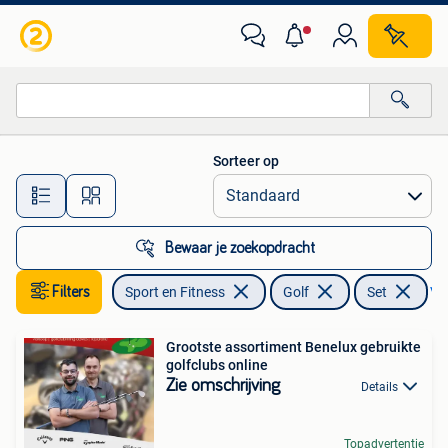
Golf
Sorteer op
Alle afstanden…
Bewaar je zoekopdracht
Filters
Sport en Fitness
Golf
Set
Ver
Grootste assortiment Benelux gebruikte
golfclubs online
Zie omschrijving
Details
Topadvertentie