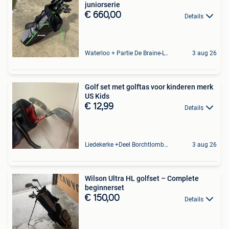
juniorserie
€ 660,00
Details
Waterloo + Partie De Braine-L'Alleud, De Ohain
3 aug 26
Golf set met golftas voor kinderen merk
US Kids
€ 12,99
Details
Liedekerke +Deel Borchtlombeek
3 aug 26
Wilson Ultra HL golfset – Complete
beginnerset
€ 150,00
Details