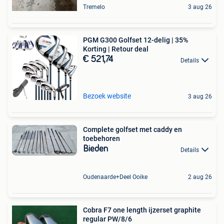
Tremelo
3 aug 26
PGM G300 Golfset 12-delig | 35%
Korting | Retour deal
€ 521,74
Details
Bezoek website
3 aug 26
Complete golfset met caddy en
toebehoren
Bieden
Details
Oudenaarde+Deel Ooike
2 aug 26
Cobra F7 one length ijzerset graphite
regular PW/8/6