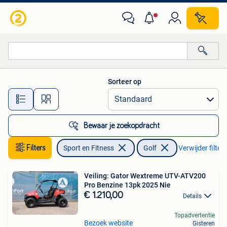
Golf
Sorteer op
Alle afstanden…
Bewaar je zoekopdracht
Filters
Sport en Fitness
Golf
Verwijder filters
Veiling: Gator Wextreme UTV-ATV200
Pro Benzine 13pk 2025 Nie
€ 1.210,00
Details
Topadvertentie
Bezoek website
Gisteren