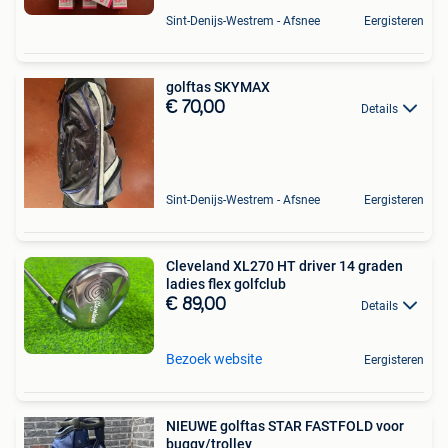
Sint-Denijs-Westrem - Afsnee
Eergisteren
golftas SKYMAX
€ 70,00
Details
Sint-Denijs-Westrem - Afsnee
Eergisteren
Cleveland XL270 HT driver 14 graden
ladies flex golfclub
€ 89,00
Details
Bezoek website
Eergisteren
NIEUWE golftas STAR FASTFOLD voor
buggy/trolley