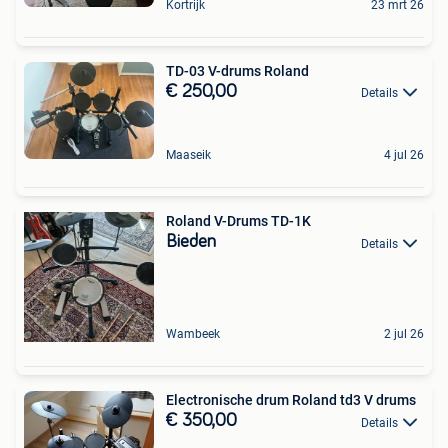
Kortrijk
23 mrt 26
TD-03 V-drums Roland
€ 250,00
Details
Maaseik
4 jul 26
Roland V-Drums TD-1K
Bieden
Details
Wambeek
2 jul 26
Electronische drum Roland td3 V drums
€ 350,00
Details