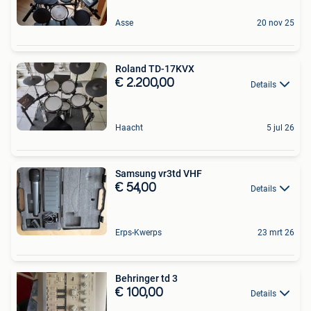
Asse
20 nov 25
Roland TD-17KVX
€ 2.200,00
Details
Haacht
5 jul 26
Samsung vr3td VHF
€ 54,00
Details
Erps-Kwerps
23 mrt 26
Behringer td 3
€ 100,00
Details