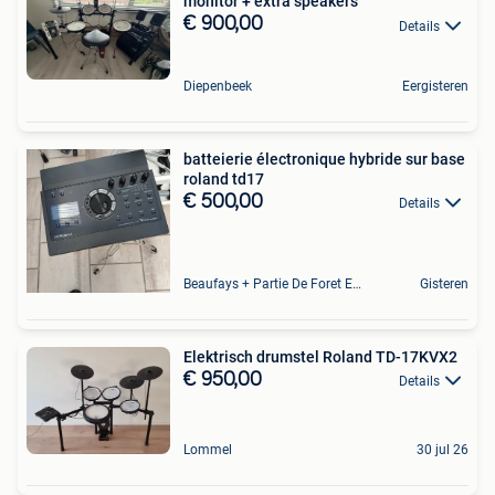
monitor + extra speakers
€ 900,00
Details
Diepenbeek
Eergisteren
batteierie électronique hybride sur base
roland td17
€ 500,00
Details
Beaufays + Partie De Foret Et De Tilff
Gisteren
Elektrisch drumstel Roland TD-17KVX2
€ 950,00
Details
Lommel
30 jul 26