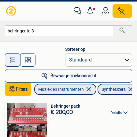
Synthesizers
Sorteer op
Alle afstanden…
Bewaar je zoekopdracht
Filters
Muziek en Instrumenten
Synthesizers
Behringer pack
€ 200,00
Details