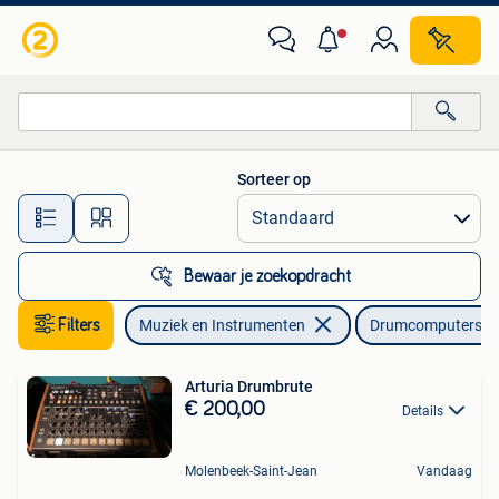
Drumcomputers
Sorteer op
Alle afstanden…
Bewaar je zoekopdracht
Filters
Muziek en Instrumenten
Drumcomputers
Arturia Drumbrute
€ 200,00
Details
Molenbeek-Saint-Jean
Vandaag