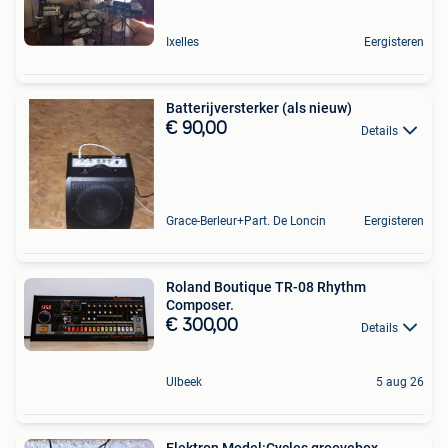
Ixelles
Eergisteren
Batterijversterker (als nieuw)
€ 90,00
Details
Grace-Berleur+Part. De Loncin
Eergisteren
Roland Boutique TR-08 Rhythm
Composer.
€ 300,00
Details
Ulbeek
5 aug 26
Elektron Model:Cycles groovebox