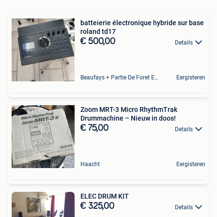
batteierie électronique hybride sur base
roland td17
€ 500,00
Details
Beaufays + Partie De Foret Et De Tilff
Eergisteren
Zoom MRT-3 Micro RhythmTrak
Drummachine – Nieuw in doos!
€ 75,00
Details
Haacht
Eergisteren
ELEC DRUM KIT
€ 325,00
Details