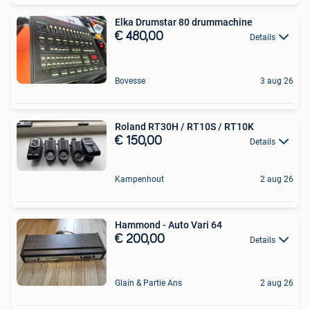
Elka Drumstar 80 drummachine
€ 480,00
Details
Bovesse
3 aug 26
Roland RT30H / RT10S / RT10K
€ 150,00
Details
Kampenhout
2 aug 26
Hammond - Auto Vari 64
€ 200,00
Details
Glain & Partie Ans
2 aug 26