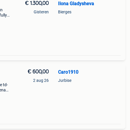
€ 1.300,00
Ilona Gladysheva
in
Gisteren
Bierges
fully
e of.
€ 600,00
Caro1910
2 aug 26
Jurbise
e td-
renant
e,