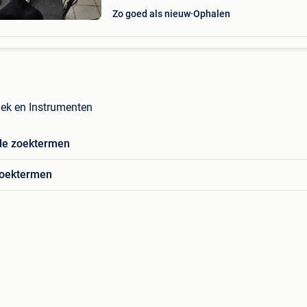
Zo goed als nieuw
Ophalen
iek en Instrumenten
de zoektermen
zoektermen