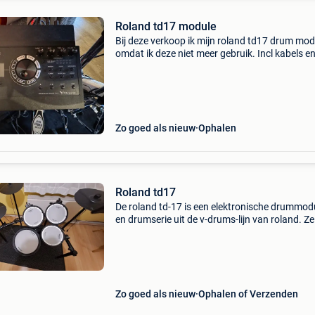
Roland td17 module
Bij deze verkoop ik mijn roland td17 drum mod
omdat ik deze niet meer gebruik. Incl kabels e
bevestigingsbeugel
Zo goed als nieuw
Ophalen
Roland td17
De roland td-17 is een elektronische drummod
en drumserie uit de v-drums-lijn van roland. Ze
ontworpen voor zowel beginnende als gevord
drummers die een realistische speelervaring e
uitgebr
Zo goed als nieuw
Ophalen of Verzenden