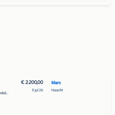
€ 2.200,00
Marc
5 jul 26
Haacht
odule
 snare
met lu