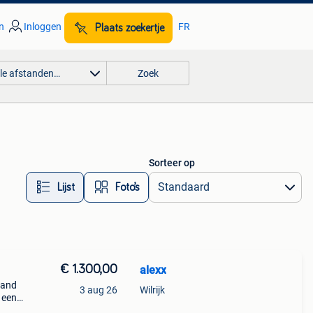
n
Inloggen
FR
Plaats zoekertje
lle afstanden…
Zoek
Sorteer op
Lijst
Foto’s
€ 1.300,00
alexx
land
3 aug 26
Wilrijk
r een