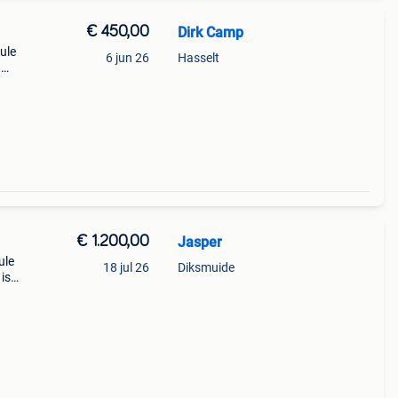
€ 450,00
Dirk Camp
ule
6 jun 26
Hasselt
n
€ 1.200,00
Jasper
ule
18 jul 26
Diksmuide
 is
erde
n