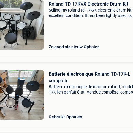
Roland TD-17KVX Electronic Drum Kit
Selling my roland td-17kvx electronic drum kit 
excellent condition. It has been lightly used, is 
functional, and has always been well taken car
The td-17 features built-in bluetooth audi
Zo goed als nieuw
Ophalen
Batterie électronique Roland TD-17K-L
complète
Batterie électronique de marque roland, modèl
17k-l en parfait état. Vendue complète: comp
les pads (caisse claire, tom 1, tom 2, tom bass
charleston, crash, ride, grosse caisse), la struc
Gebruikt
Ophalen