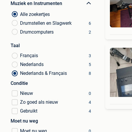
Muziek en Instrumenten
Alle zoekertjes
Drumstellen en Slagwerk
6
Drumcomputers
2
Taal
Français
3
Nederlands
5
Nederlands & Français
8
Conditie
Nieuw
0
Zo goed als nieuw
4
Gebruikt
4
Moet nu weg
Moet nu weg
0