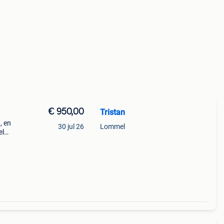
€ 950,00
Tristan
, en
30 jul 26
Lommel
el
op
uw