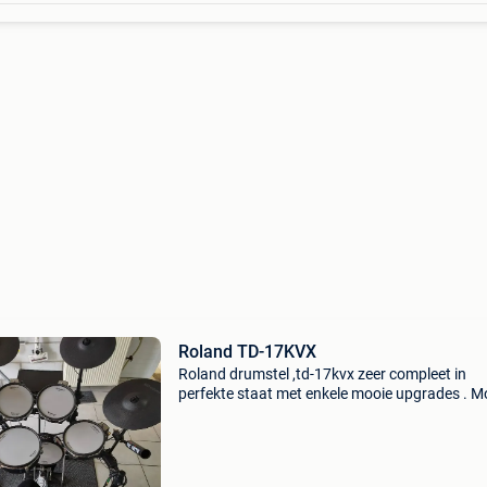
Roland TD-17KVX
Roland drumstel ,td-17kvx zeer compleet in
perfekte staat met enkele mooie upgrades . M
: td17 inclusief live sound edition rack : mds 9
: pda120l toms : 3 x pdx 100 kick pad : kd120 