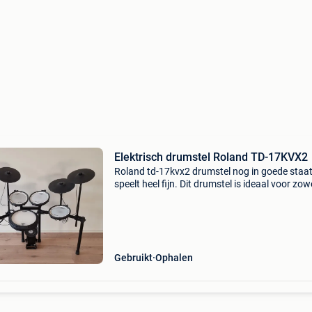
Elektrisch drumstel Roland TD-17KVX2
Roland td-17kvx2 drumstel nog in goede staat
speelt heel fijn. Dit drumstel is ideaal voor zow
beginners als gevorderde drummers. Ik verko
deze kit omdat ik ben overgestapt op een nie
drumst
Gebruikt
Ophalen