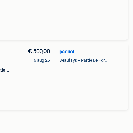
€ 500,00
paquot
6 aug 26
Beaufays + Partie De Foret Et De Tilff
édale,
ut
our