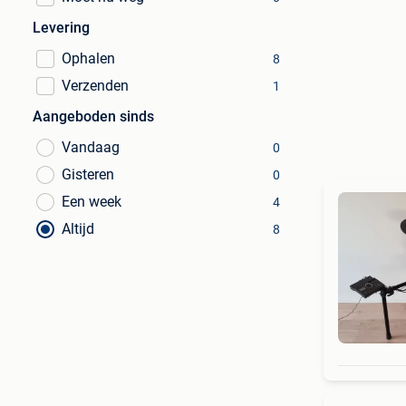
Levering
Ophalen
8
Verzenden
1
Aangeboden sinds
Vandaag
0
Gisteren
0
Een week
4
Altijd
8