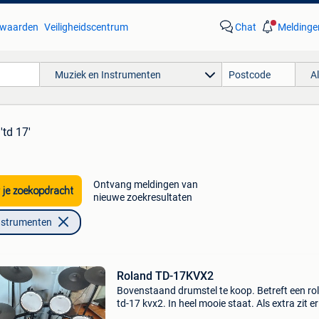
waarden
Veiligheidscentrum
Chat
Meldinge
Muziek en Instrumenten
A
'td 17'
Ontvang meldingen van
 je zoekopdracht
nieuwe zoekresultaten
nstrumenten
Roland TD-17KVX2
Bovenstaand drumstel te koop. Betreft een ro
td-17 kvx2. In heel mooie staat. Als extra zit e
aparte stand bij voor de snare waardoor deze