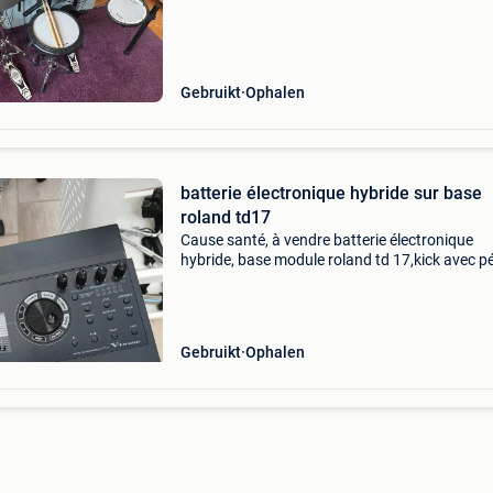
stabieler is. Prijs staat vast.
Gebruikt
Ophalen
batterie électronique hybride sur base
roland td17
Cause santé, à vendre batterie électronique
hybride, base module roland td 17,kick avec p
6 pads, charley, 3cymbales, 3 racks dont un to
neuf, nombreux éléments pour rack et pieds p
pads et
Gebruikt
Ophalen