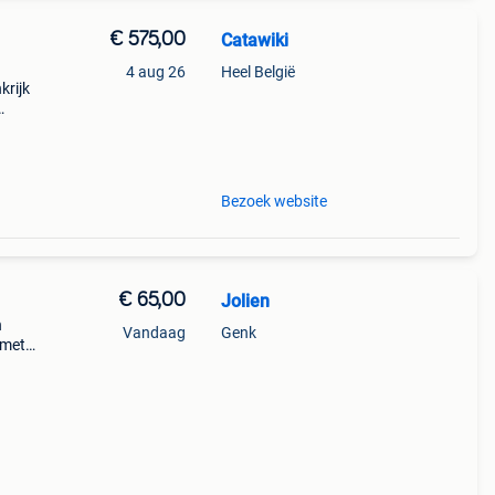
€ 575,00
Catawiki
4 aug 26
Heel België
nkrijk
:
Bezoek website
€ 65,00
Jolien
n
Vandaag
Genk
 met