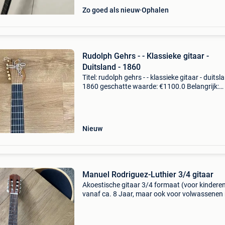
Zo goed als nieuw
Ophalen
Rudolph Gehrs - - Klassieke gitaar -
Duitsland - 1860
Titel: rudolph gehrs - - klassieke gitaar - duitsla
1860 geschatte waarde: €1100.0 Belangrijk:
winnende biedingen zijn exclusief 9%
koperbescherming + €3 prachtige gitaar
vervaardigd doo
Nieuw
Manuel Rodriguez-Luthier 3/4 gitaar
Akoestische gitaar 3/4 formaat (voor kindere
vanaf ca. 8 Jaar, maar ook voor volwassenen
kleine handen) met waterafstotende tas,
stemkastje en voetsteun. In perfecte staat!