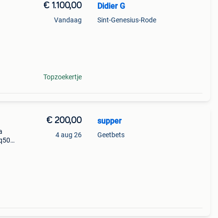
€ 1.100,00
Didier G
Vandaag
Sint-Genesius-Rode
ica:
er.
Topzoekertje
€ 200,00
supper
a
4 aug 26
Geetbets
sq50