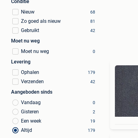
Conditie
Nieuw
68
Zo goed als nieuw
81
Gebruikt
42
Moet nu weg
Moet nu weg
0
Levering
Ophalen
179
Verzenden
42
Aangeboden sinds
Vandaag
0
Gisteren
2
Een week
19
Altijd
179