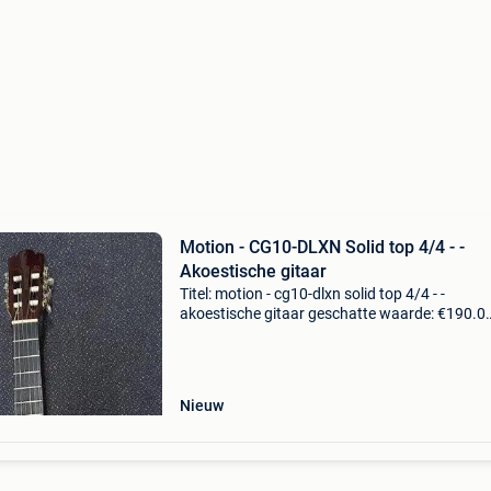
Motion - CG10-DLXN Solid top 4/4 - -
Akoestische gitaar
Titel: motion - cg10-dlxn solid top 4/4 - -
akoestische gitaar geschatte waarde: €190.0
Belangrijk: winnende biedingen zijn exclusief 
koperbescherming + €3 de motion cg10 dlx n i
bet
Nieuw