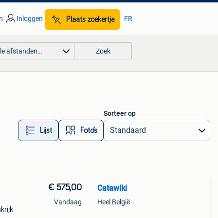
n
Inloggen
FR
Plaats zoekertje
lle afstanden…
Zoek
Sorteer op
Lijst
Foto’s
€ 575,00
Catawiki
Vandaag
Heel België
nkrijk