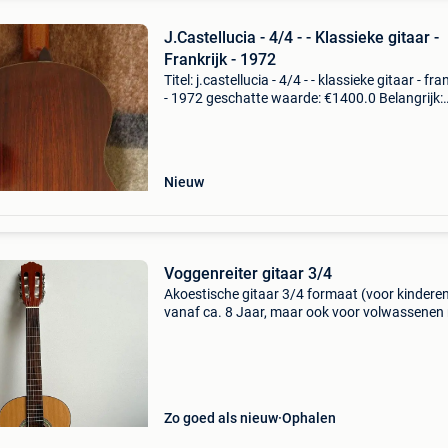
J.Castellucia - 4/4 - - Klassieke gitaar -
Frankrijk - 1972
Titel: j.castellucia - 4/4 - - klassieke gitaar - fra
- 1972 geschatte waarde: €1400.0 Belangrijk:
winnende biedingen zijn exclusief 9%
koperbescherming + €3 grootte : 4/4referentie 
Nieuw
Voggenreiter gitaar 3/4
Akoestische gitaar 3/4 formaat (voor kindere
vanaf ca. 8 Jaar, maar ook voor volwassenen
kleine handen) met waterafstotende tas. In
perfecte staat!
Zo goed als nieuw
Ophalen