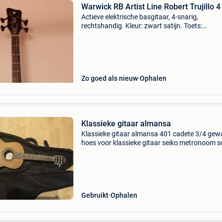
Warwick RB Artist Line Robert Trujillo 4
Actieve elektrische basgitaar, 4-snarig,
rechtshandig. Kleur: zwart satijn. Toets:
ebbenhout. Emg actieve jazz-pickups. Elektron
mec 3-bands. Warwick verstelbare koperen mo
Volledige beschrijvi
Zo goed als nieuw
Ophalen
Klassieke gitaar almansa
Klassieke gitaar almansa 401 cadete 3/4 gew
hoes voor klassieke gitaar seiko metronoom 
k&m voetbank zwart
Gebruikt
Ophalen