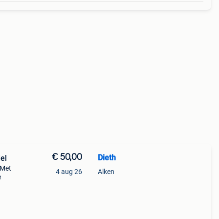
€ 50,00
Dieth
el
 Met
4 aug 26
Alken
e