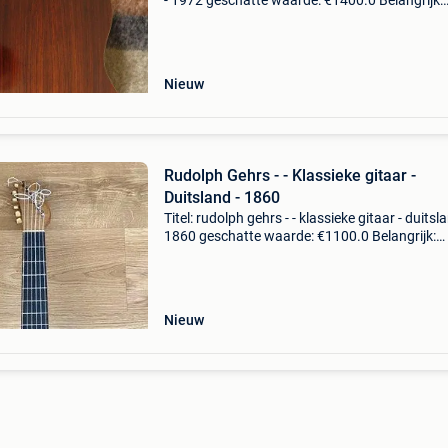
- 1972 geschatte waarde: €1400.0 Belangrijk:
winnende biedingen zijn exclusief 9%
koperbescherming + €3 grootte : 4/4referentie 
Nieuw
Rudolph Gehrs - - Klassieke gitaar -
Duitsland - 1860
Titel: rudolph gehrs - - klassieke gitaar - duitsla
1860 geschatte waarde: €1100.0 Belangrijk:
winnende biedingen zijn exclusief 9%
koperbescherming + €3 prachtige gitaar
vervaardigd doo
Nieuw