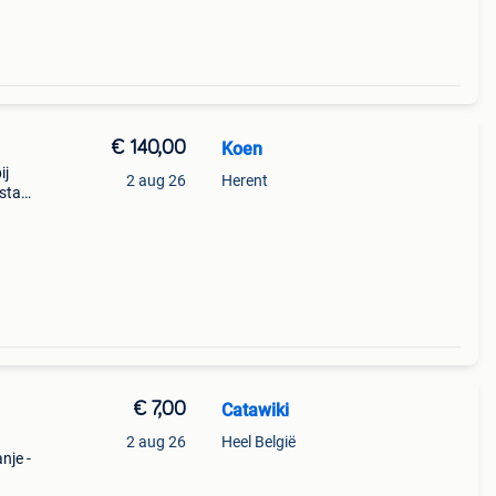
€ 140,00
Koen
ij
2 aug 26
Herent
stapt
€ 7,00
Catawiki
2 aug 26
Heel België
anje -