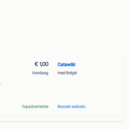
€ 1,00
Catawiki
Vandaag
Heel België
9%
s een
Topadvertentie
Bezoek website