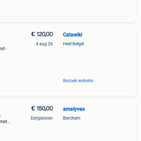
€ 120,00
Catawiki
4 aug 26
Heel België
nd -
Bezoek website
€ 150,00
amelyves
n
Eergisteren
Berchem
 met