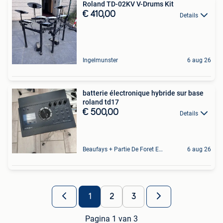
Roland TD-02KV V-Drums Kit
€ 410,00
Details
Ingelmunster
6 aug 26
batterie électronique hybride sur base
roland td17
€ 500,00
Details
Beaufays + Partie De Foret Et De Tilff
6 aug 26
1
2
3
Pagina 1 van 3