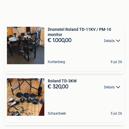
Drumstel Roland TD-11KV / PM-10
monitor
€ 1.000,00
Details
Kortenberg
9 jul 26
Roland TD-3KW
€ 320,00
Details
Schaarbeek
5 jul 26