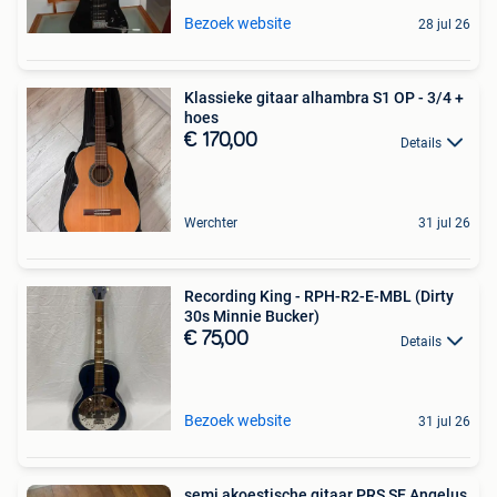
Bezoek website
28 jul 26
Klassieke gitaar alhambra S1 OP - 3/4 +
hoes
€ 170,00
Details
Werchter
31 jul 26
Recording King - RPH-R2-E-MBL (Dirty
30s Minnie Bucker)
€ 75,00
Details
Bezoek website
31 jul 26
semi akoestische gitaar PRS SE Angelus