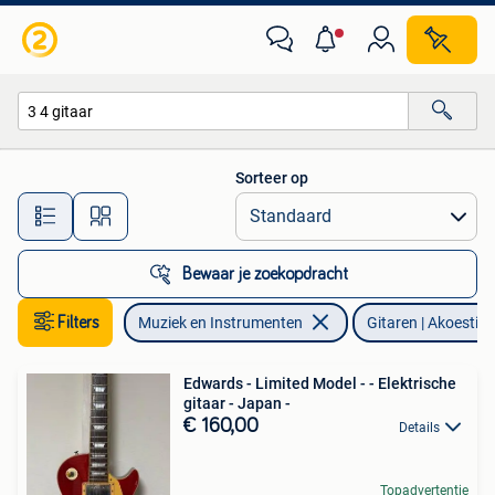
Snaarinstrumenten | Gitaren | Akoestisch
Sorteer op
Alle afstanden…
Bewaar je zoekopdracht
Filters
Muziek en Instrumenten
Gitaren | Akoestis
Edwards - Limited Model - - Elektrische
gitaar - Japan -
€ 160,00
Details
Topadvertentie