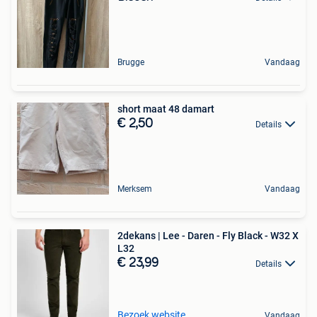
Brugge
Vandaag
short maat 48 damart
€ 2,50
Details
Merksem
Vandaag
2dekans | Lee - Daren - Fly Black - W32 X
L32
€ 23,99
Details
Bezoek website
Vandaag