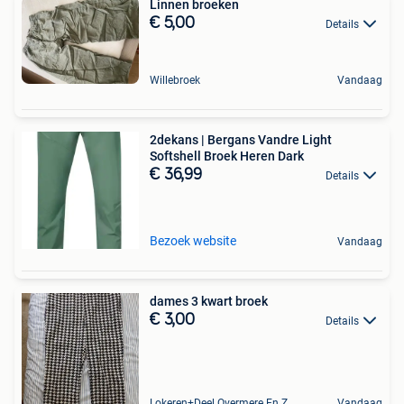
Linnen broeken
€ 5,00
Details
Willebroek
Vandaag
2dekans | Bergans Vandre Light
Softshell Broek Heren Dark
€ 36,99
Details
Bezoek website
Vandaag
dames 3 kwart broek
€ 3,00
Details
Lokeren+Deel Overmere En Zele
Vandaag