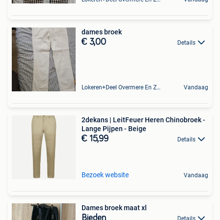
dames broek
€ 3,00
Details
Lokeren+Deel Overmere En Zele
Vandaag
2dekans | LeitFeuer Heren Chinobroek -
Lange Pijpen - Beige
€ 15,99
Details
Bezoek website
Vandaag
Dames broek maat xl
Bieden
Details