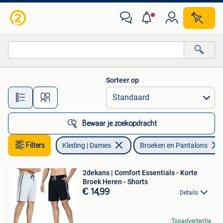
Broeken en Pantalons
Sorteer op
Alle afstanden…
Bewaar je zoekopdracht
Filters
Kleding | Dames
Broeken en Pantalons
2dekans | Comfort Essentials - Korte
Broek Heren - Shorts
€ 14,99
Details
Topadvertentie