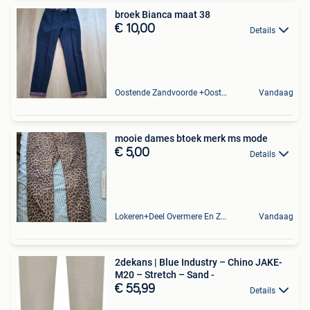
broek Bianca maat 38
€ 10,00
Details
Oostende Zandvoorde +Oostende
Vandaag
mooie dames btoek merk ms mode
€ 5,00
Details
Lokeren+Deel Overmere En Zele
Vandaag
2dekans | Blue Industry – Chino JAKE-
M20 – Stretch – Sand -
€ 55,99
Details