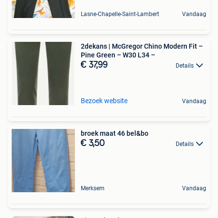
Lasne-Chapelle-Saint-Lambert
Vandaag
2dekans | McGregor Chino Modern Fit –
Pine Green – W30 L34 –
€ 37,99
Details
Bezoek website
Vandaag
broek maat 46 bel&bo
€ 3,50
Details
Merksem
Vandaag