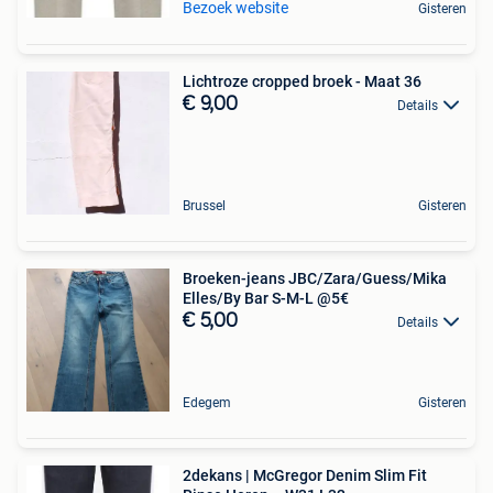
Bezoek website
Gisteren
Lichtroze cropped broek - Maat 36
€ 9,00
Details
Brussel
Gisteren
Broeken-jeans JBC/Zara/Guess/Mika
Elles/By Bar S-M-L @5€
€ 5,00
Details
Edegem
Gisteren
2dekans | McGregor Denim Slim Fit