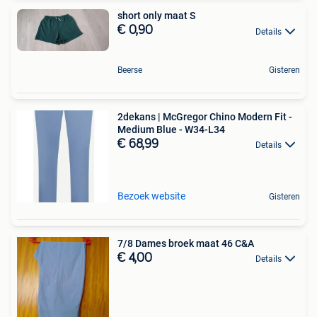
short only maat S
€ 0,90
Details
Beerse
Gisteren
2dekans | McGregor Chino Modern Fit -
Medium Blue - W34-L34
€ 68,99
Details
Bezoek website
Gisteren
7/8 Dames broek maat 46 C&A
€ 4,00
Details