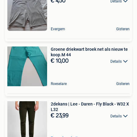
€ 4,50
Details
Evergem
Gisteren
Groene driekwart broek net als nieuw te
koop.M 44
€ 10,00
Details
Roeselare
Gisteren
2dekans | Lee - Daren - Fly Black - W32 X
L32
€ 23,99
Details