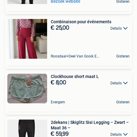
Bezoek website
Gisteren
Combinaison pour événements
€ 25,00
Details
Roosdaal+Deel Van Gooik En Sint-Kwintens-Lennik
Gisteren
Clockhouse short maat L
€ 8,00
Details
Evergem
Gisteren
2dekans | Skiglitz Sisi Legging – Zwart –
Maat 36 –
€ 59,99
Details