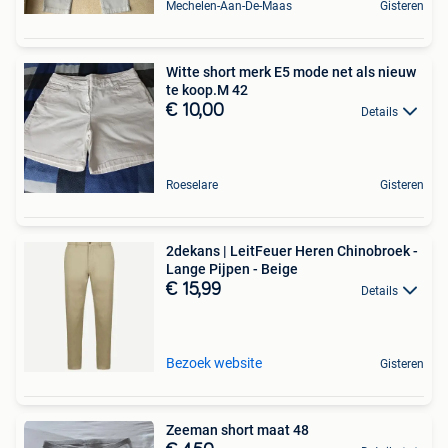
Mechelen-Aan-De-Maas
Gisteren
Witte short merk E5 mode net als nieuw
te koop.M 42
€ 10,00
Details
Roeselare
Gisteren
2dekans | LeitFeuer Heren Chinobroek -
Lange Pijpen - Beige
€ 15,99
Details
Bezoek website
Gisteren
Zeeman short maat 48