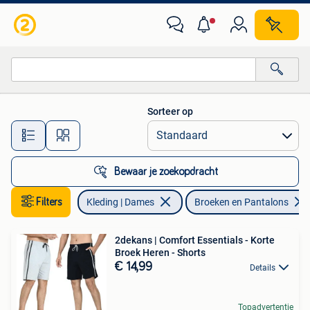
Broeken en Pantalons
Sorteer op
Alle afstanden…
Bewaar je zoekopdracht
Filters
Kleding | Dames
Broeken en Pantalons
2dekans | Comfort Essentials - Korte
Broek Heren - Shorts
€ 14,99
Details
Topadvertentie