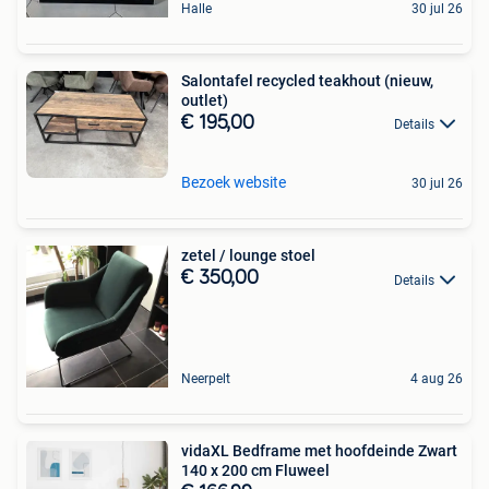
Halle
30 jul 26
Salontafel recycled teakhout (nieuw,
outlet)
€ 195,00
Details
Bezoek website
30 jul 26
zetel / lounge stoel
€ 350,00
Details
Neerpelt
4 aug 26
vidaXL Bedframe met hoofdeinde Zwart
140 x 200 cm Fluweel