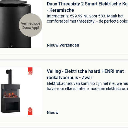
Duux Threesixty 2 Smart Elektrische Ka
- Keramische
Internetprijs: €99.99 Nu voor €83. Maak het
comfortabel met threesixty – de perfecte oplo
voor koude winterdagen. Threesixty heeft een
organisch ontwerp en een vermogen van 180
Nieuw
Verzenden
Veiling - Elektrische haard HENRI met
rookafvoerbuis - Zwar
Elektrokachels van kaminio zijn het nieuwe mu
have voor elke ruimtede moderne elektrische 
henri van kaminio verandert elke ruimte in een
van welzijn. Spannend design, hoogwaardige
afwerki
Nieuw