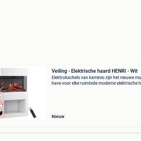
Veiling - Elektrische haard HENRI - Wit
Elektrokachels van kaminio zijn het nieuwe mu
have voor elke ruimtede moderne elektrische 
henri van kaminio verandert elke ruimte in een
van welzijn. Spannend design, hoogwaardige
afwerki
Nieuw