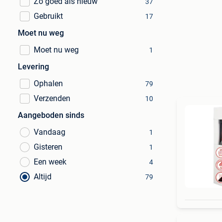
Zo goed als nieuw
37
Gebruikt
17
Moet nu weg
Moet nu weg
1
Levering
Ophalen
79
Verzenden
10
Aangeboden sinds
Vandaag
1
Gisteren
1
Een week
4
Altijd
79