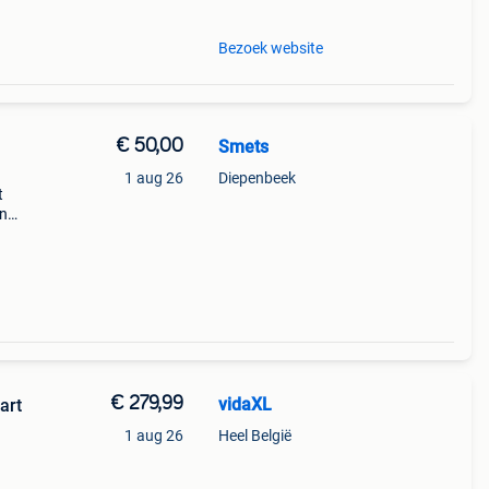
Bezoek website
€ 50,00
Smets
1 aug 26
Diepenbeek
t
en
:
snel
€ 279,99
vidaXL
art
1 aug 26
Heel België
van
udig