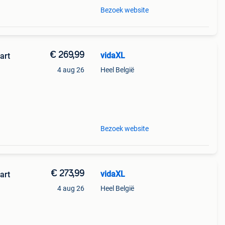
Bezoek website
€ 269,99
vidaXL
art
4 aug 26
Heel België
van
udig
Bezoek website
€ 273,99
vidaXL
art
4 aug 26
Heel België
van
udig