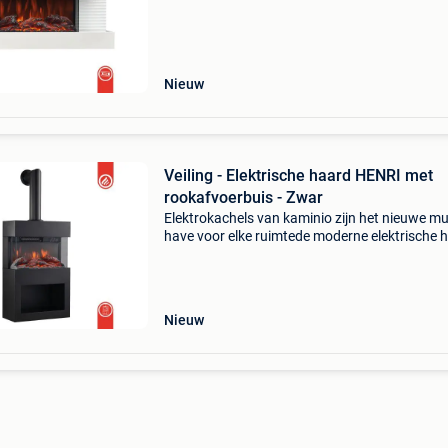
van welzijn. Spannend design, hoogwaardige
afwerking
Nieuw
Veiling - Elektrische haard HENRI met
rookafvoerbuis - Zwar
Elektrokachels van kaminio zijn het nieuwe mu
have voor elke ruimtede moderne elektrische 
henri van kaminio verandert elke ruimte in een
van welzijn. Spannend design, hoogwaardige
afwerki
Nieuw