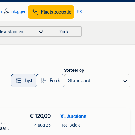
n
Inloggen
FR
Plaats zoekertje
lle afstanden…
Zoek
Sorteer op
Lijst
Foto’s
€ 120,00
XL Auctions
st-
4 aug 26
Heel België
haard
se