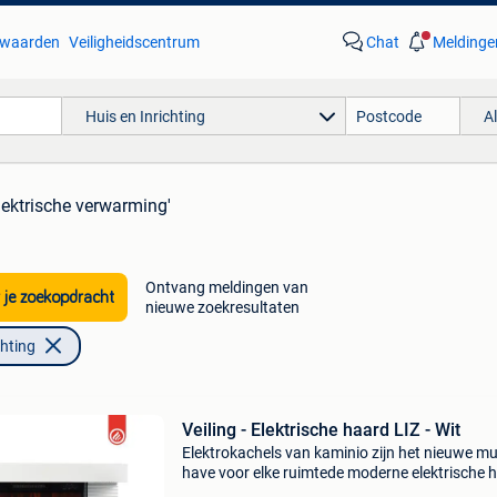
waarden
Veiligheidscentrum
Chat
Meldinge
Huis en Inrichting
A
lektrische verwarming'
Ontvang meldingen van
 je zoekopdracht
nieuwe zoekresultaten
chting
Veiling - Elektrische haard LIZ - Wit
Elektrokachels van kaminio zijn het nieuwe mu
have voor elke ruimtede moderne elektrische 
liz van kaminio verandert elke ruimte in een oa