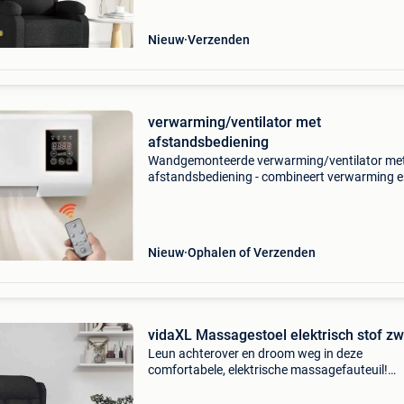
Nieuw
Verzenden
verwarming/ventilator met
afstandsbediening
Wandgemonteerde verwarming/ventilator me
afstandsbediening - combineert verwarming 
ventilatorsnelheidsregeling. Snelle verwarming
deze krachtige elektrische wandkachel warmt 
op en zorgt in k
Nieuw
Ophalen of Verzenden
vidaXL Massagestoel elektrisch stof zw
Leun achterover en droom weg in deze
comfortabele, elektrische massagefauteuil!
Elektrisch verstelbaar: de verstelbare stoel is 
een elektrische motor voorzien om hem eenvo