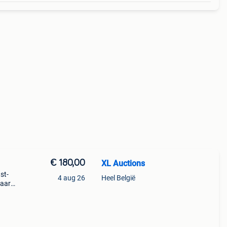
€ 180,00
XL Auctions
st-
4 aug 26
Heel België
haard
 oase