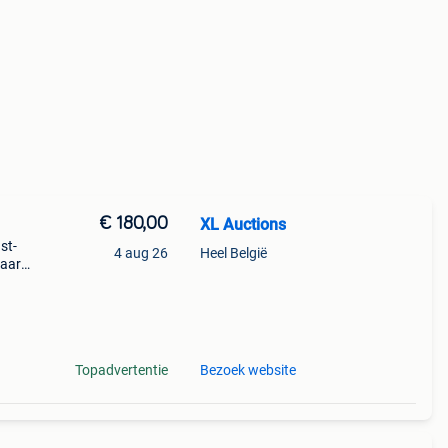
€ 180,00
XL Auctions
st-
4 aug 26
Heel België
haard
 oase
Topadvertentie
Bezoek website