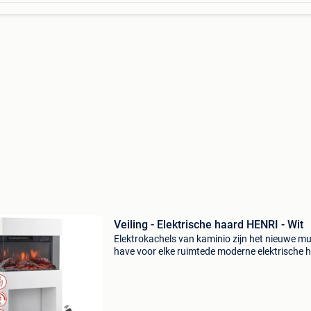
Veiling - Elektrische haard HENRI - Wit
Elektrokachels van kaminio zijn het nieuwe mu
have voor elke ruimtede moderne elektrische 
henri van kaminio verandert elke ruimte in een
van welzijn. Spannend design, hoogwaardige
afwerki