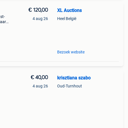
€ 120,00
XL Auctions
st-
4 aug 26
Heel België
haard
se
Bezoek website
€ 40,00
krisztiana szabo
4 aug 26
Oud-Turnhout