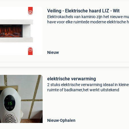
Veiling - Elektrische haard LIZ - Wit
Elektrokachels van kaminio zijn het nieuwe mu
have voor elke ruimtede moderne elektrische 
liz van kaminio verandert elke ruimte in een oa
van welzijn. Spannend design, hoogwaardige
afwerking
Nieuw
elektrische verwarming
2 stuks elektrische verwarming ideaal in kleine
ruimte of badkamer,het werkt uitstekend
Nieuw
Ophalen