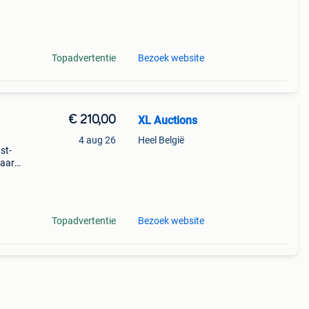
Topadvertentie
Bezoek website
€ 210,00
XL Auctions
4 aug 26
Heel België
st-
haard
 oase
Topadvertentie
Bezoek website