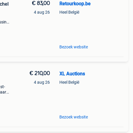
€ 83,00
Retourkoop.be
chel
4 aug 26
Heel België
ssing
 uniek
0 w
Bezoek website
€ 210,00
XL Auctions
4 aug 26
Heel België
st-
haard
 oase
Bezoek website