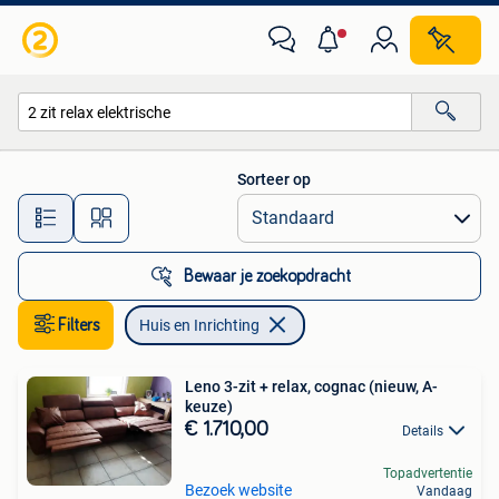
Huis en Inrichting
Sorteer op
Alle afstanden…
Bewaar je zoekopdracht
Filters
Huis en Inrichting
Leno 3-zit + relax, cognac (nieuw, A-
keuze)
€ 1.710,00
Details
Topadvertentie
Bezoek website
Vandaag