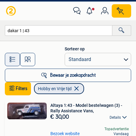
Hobby en Vrije tijd
Sorteer op
Alle afstanden…
Bewaar je zoekopdracht
Filters
Hobby en Vrije tijd
Altaya 1:43 - Model bestelwagen (3) -
Rally Assistance Vans,
€ 30,00
Details
Topadvertentie
Bezoek website
Vandaag