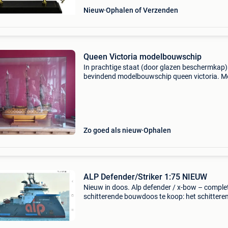
Nieuw
Ophalen of Verzenden
Queen Victoria modelbouwschip
In prachtige staat (door glazen beschermkap)
bevindend modelbouwschip queen victoria. M
helaas weg wegens plaatsgebrek. Uitblinkend
oneindig detail. Imposant door z&#39;n groott
Zo goed als nieuw
Ophalen
ALP Defender/Striker 1:75 NIEUW
Nieuw in doos. Alp defender / x-bow – comple
schitterende bouwdoos te koop: het schittere
model van de alp defender met de bekende x-
rompvorm. Een zeer complete bouwdoos voor
modelbouwl