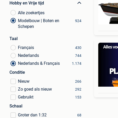
Hobby en Vrije tijd
Alle zoekertjes
Modelbouw | Boten en
924
Schepen
Taal
Français
430
Nederlands
744
Nederlands & Français
1.174
Conditie
Nieuw
266
Zo goed als nieuw
292
Gebruikt
153
Schaal
Groter dan 1:32
68