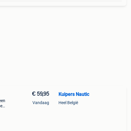
€ 59,95
Kuipers Nautic
een
Vandaag
Heel België
De
*
out *