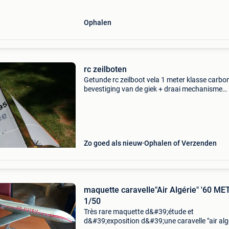
Ophalen
rc zeilboten
Getunde rc zeilboot vela 1 meter klasse carbo
bevestiging van de giek + draai mechanisme
carbon roer (zeer licht) lichte alumium bomen
fok en groot zeil wedstrijdzeilen van "catsails"
Zo goed als nieuw
Ophalen of Verzenden
maquette caravelle"Air Algérie" '60 METEX
1/50
Très rare maquette d&#39;étude et
d&#39;exposition d&#39;une caravelle "air alg