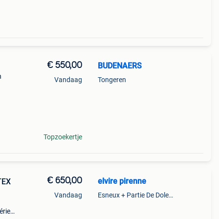
€ 550,00
BUDENAERS
n
Vandaag
Tongeren
 voor
Topzoekertje
€ 650,00
elvire pirenne
Vandaag
Esneux + Partie De Dolembreux
érie"