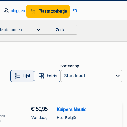
n
Inloggen
FR
Plaats zoekertje
lle afstanden…
Zoek
Sorteer op
Lijst
Foto’s
€ 59,95
Kuipers Nautic
een
Vandaag
Heel België
De
*