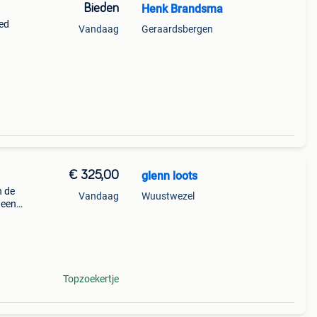
Bieden
Henk Brandsma
ed
Vandaag
Geraardsbergen
€ 325,00
glenn loots
n de
Vandaag
Wuustwezel
 een
Topzoekertje