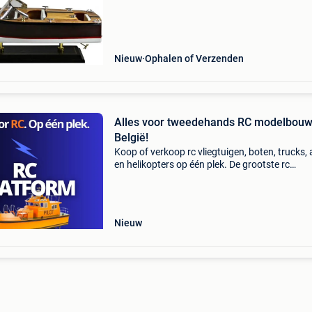
Lengte: 35cm * breedte: 12.5Cm * materiaal: h
met onde
Nieuw
Ophalen of Verzenden
Alles voor tweedehands RC modelbouw
België!
Koop of verkoop rc vliegtuigen, boten, trucks, 
en helikopters op één plek. De grootste rc
marktplaats van belgië! Ontdek ook: rc
evenementen, rc winkels rc clubs rc experts in
belgië &
Nieuw