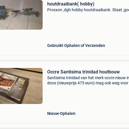
houtdraaibank( hobby)
Proxxon ,dgh hobby houtdraaibank. Staat ,go
Gebruikt
Ophalen of Verzenden
Occre Santisima trinidad houtbouw
Santisima trinidad van het merk occre nieuw i
doos (nieuwprijs 475 euro) mag ook weg voor
aanvaardbaar bod. Enkel op te halen in
wuustwezel (gooreind).
Nieuw
Ophalen