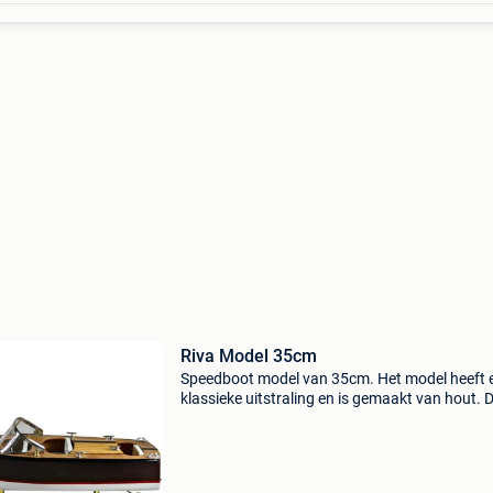
Riva Model 35cm
Speedboot model van 35cm. Het model heeft 
klassieke uitstraling en is gemaakt van hout. 
boot wordt op een vaste standaard geleverd. 
Lengte: 35cm * breedte: 12.5Cm * materiaal: h
met onde