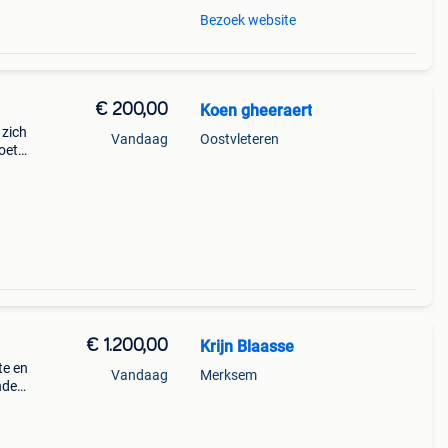
Bezoek website
€ 200,00
Koen gheeraert
 zich
Vandaag
Oostvleteren
oet
 door
e: lxh
€ 1.200,00
Krijn Blaasse
te en
Vandaag
Merksem
nde
bow
 de