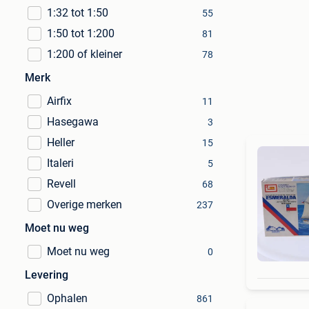
1:32 tot 1:50
55
1:50 tot 1:200
81
1:200 of kleiner
78
Merk
Airfix
11
Hasegawa
3
Heller
15
Italeri
5
Revell
68
Overige merken
237
Moet nu weg
Moet nu weg
0
Levering
Ophalen
861