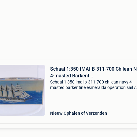
Schaal 1:350 IMAI B-311-700 Chilean 
4-masted Barkent...
Schaal 1:350 imai b-311-700 chilean navy 4-
masted barkentine esmeralda operation sail /
water line model #9323 schaal 1:350
modelbouwkit van de chileense marine barkent
esmeralda. Uitgebracht door
Nieuw
Ophalen of Verzenden