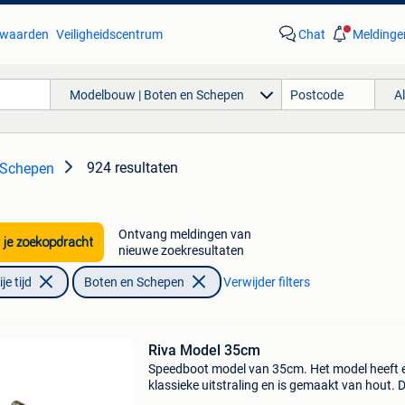
waarden
Veiligheidscentrum
Chat
Meldinge
Modelbouw | Boten en Schepen
A
924 resultaten
 Schepen
Ontvang meldingen van
 je zoekopdracht
nieuwe zoekresultaten
e tijd
Boten en Schepen
Verwijder filters
Riva Model 35cm
Speedboot model van 35cm. Het model heeft 
klassieke uitstraling en is gemaakt van hout. 
boot wordt op een vaste standaard geleverd. 