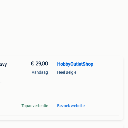
€ 29,00
HobbyOutletShop
Navy
Vandaag
Heel België
ijn
Topadvertentie
Bezoek website