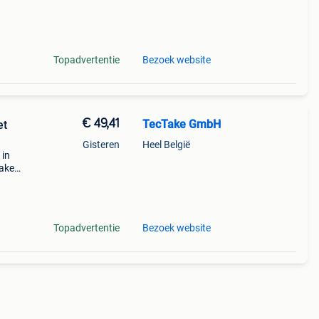
Topadvertentie
Bezoek website
€ 49,41
TecTake GmbH
et
Gisteren
Heel België
 in
take
lle
mand
Topadvertentie
Bezoek website