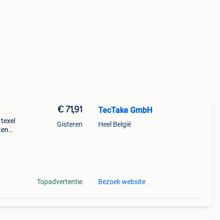
€ 71,91
TecTake GmbH
 texel
Gisteren
Heel België
ten
che
 i
Topadvertentie
Bezoek website