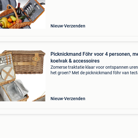
Gemaakt van robuust wicker, overtuigt hij met
enorme draagkracht en kla
Nieuw
Verzenden
Picknickmand Föhr voor 4 personen, m
koelvak & accessoires
Zomerse traktatie klaar voor ontspannen uren
het groen? Met de picknickmand föhr van tec
wordt elke maaltijd in de buitenlucht een stijlvo
belevenis. De uit robuust wicker gevlochten 
bi
Nieuw
Verzenden