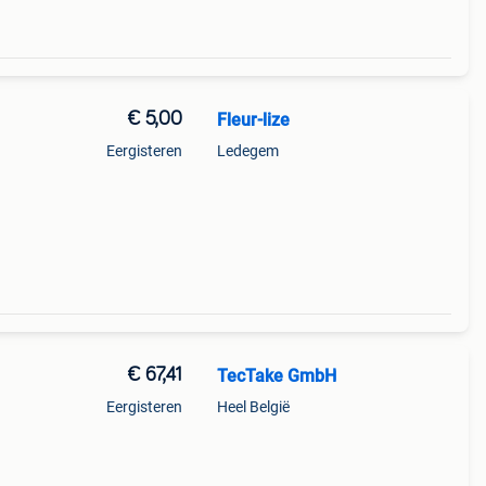
€ 5,00
Fleur-lize
Eergisteren
Ledegem
€ 67,41
TecTake GmbH
Eergisteren
Heel België
en.