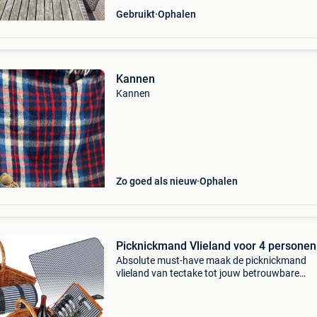
Gebruikt
Ophalen
Kannen
Kannen
Zo goed als nieuw
Ophalen
Picknickmand Vlieland voor 4 personen
Absolute must-have maak de picknickmand
vlieland van tectake tot jouw betrouwbare
metgezel voor onvergetelijke outdoor-moment
Gemaakt van robuust wicker, overtuigt hij met
enorme draagkracht en kla