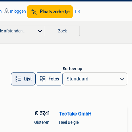
n
Inloggen
FR
Plaats zoekertje
lle afstanden…
Zoek
Sorteer op
Lijst
Foto’s
€ 67,41
TecTake GmbH
Gisteren
Heel België
en.