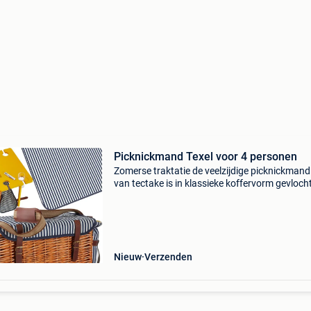
Picknickmand Texel voor 4 personen
Zomerse traktatie de veelzijdige picknickmand
van tectake is in klassieke koffervorm gevloch
en overtuigt met doordacht design en praktis
functies. Of het nu in het park, aan het meer of
Nieuw
Verzenden