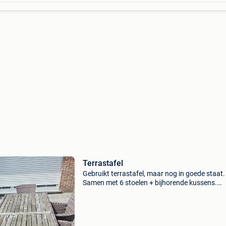
Terrastafel
Gebruikt terrastafel, maar nog in goede staat.
Samen met 6 stoelen + bijhorende kussens.
Afmeting tafel: 1 x 1,90 m merk: 4seasons ou
weg wegens aankoop nieuwe tafel enkel opha
enkel serieuze