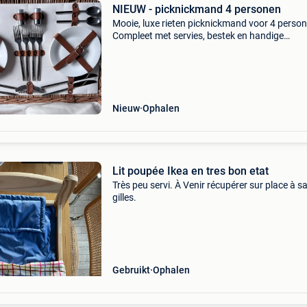
NIEUW - picknickmand 4 personen
Mooie, luxe rieten picknickmand voor 4 perso
Compleet met servies, bestek en handige
accessoires. Inhoud: 4 borden 4 mokken (rvs)
vorken 4 messen 4 lepels zout- en peperstrooi
kurkentrekker/f
Nieuw
Ophalen
Lit poupée Ikea en tres bon etat
Très peu servi. À Venir récupérer sur place à sa
gilles.
Gebruikt
Ophalen