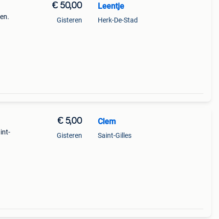
€ 50,00
Leentje
nen.
Gisteren
Herk-De-Stad
 4
ers
€ 5,00
Clem
int-
Gisteren
Saint-Gilles