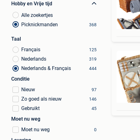
Hobby en Vrije tijd
Alle zoekertjes
Picknickmanden
368
Taal
Français
125
Nederlands
319
Nederlands & Français
444
Conditie
Nieuw
97
Zo goed als nieuw
146
Gebruikt
45
Moet nu weg
Moet nu weg
0