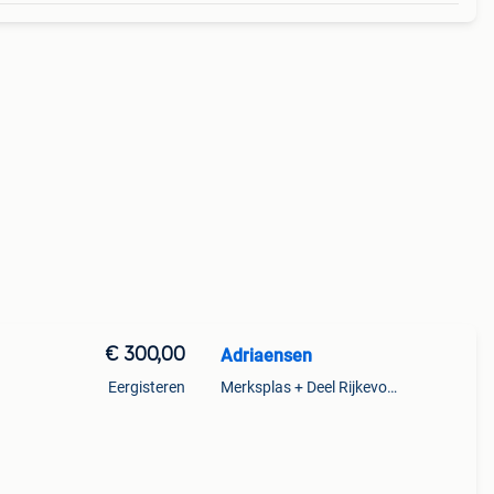
€ 300,00
Adriaensen
Eergisteren
Merksplas + Deel Rijkevorsel
tdoor
len,