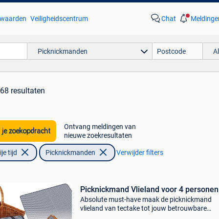
waarden
Veiligheidscentrum
Chat
Meldinge
Picknickmanden
A
68 resultaten
Ontvang meldingen van
 je zoekopdracht
nieuwe zoekresultaten
e tijd
Picknickmanden
Verwijder filters
Picknickmand Vlieland voor 4 personen
Absolute must-have maak de picknickmand
vlieland van tectake tot jouw betrouwbare
metgezel voor onvergetelijke outdoor-moment