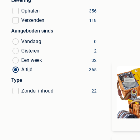
Levering
Ophalen
356
Verzenden
118
Aangeboden sinds
Vandaag
0
Gisteren
2
Een week
32
Altijd
365
Type
Zonder inhoud
22