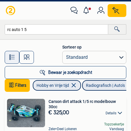
Modelbouw | Radiografisch | Auto's
Sorteer op
Alle afstanden…
Bewaar je zoekopdracht
Filters
Hobby en Vrije tijd
Radiografisch | Auto's
Carson dirt attack 1/5 rc modelbouw
30cc
€ 325,00
Details
Topzoekertje
Zele+Deel Lokeren
Vandaag