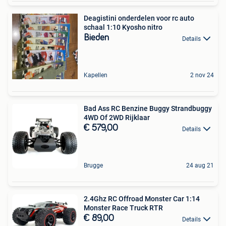
Deagistini onderdelen voor rc auto
schaal 1:10 Kyosho nitro
Bieden
Details
Kapellen
2 nov 24
Bad Ass RC Benzine Buggy Strandbuggy
4WD Of 2WD Rijklaar
€ 579,00
Details
Brugge
24 aug 21
2.4Ghz RC Offroad Monster Car 1:14
Monster Race Truck RTR
€ 89,00
Details