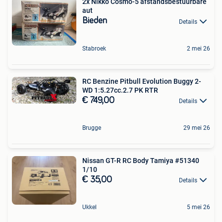
2x Nikko Cosmo-5 afstandsbestuurbare
aut
Bieden
Details
Stabroek
2 mei 26
RC Benzine Pitbull Evolution Buggy 2-
WD 1:5.27cc.2.7 PK RTR
€ 749,00
Details
Brugge
29 mei 26
Nissan GT-R RC Body Tamiya #51340
1/10
€ 35,00
Details
Ukkel
5 mei 26