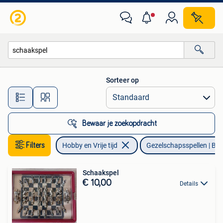
Gezelschapsspellen | Bordspellen
Sorteer op
Alle afstanden…
Bewaar je zoekopdracht
Filters
Hobby en Vrije tijd
Gezelschapsspellen | Bor
Schaakspel
€ 10,00
Details