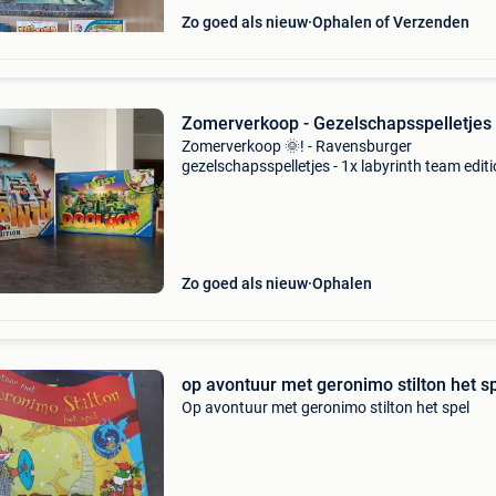
Zo goed als nieuw
Ophalen of Verzenden
Zomerverkoop - Gezelschapsspelletjes
Zomerverkoop 🌞! - Ravensburger
gezelschapsspelletjes - 1x labyrinth team editi
1x doolhof twist volledig en in goede staat, st
verzorgd mee gespeeld.
Zo goed als nieuw
Ophalen
op avontuur met geronimo stilton het s
Op avontuur met geronimo stilton het spel