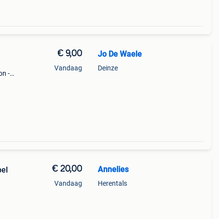
€ 9,00
Jo De Waele
Vandaag
Deinze
on -
eeds
€ 20,00
Annelies
pel
Vandaag
Herentals