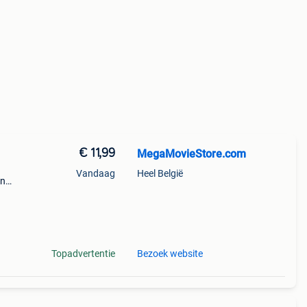
€ 11,99
MegaMovieStore.com
Vandaag
Heel België
en
d
Topadvertentie
Bezoek website