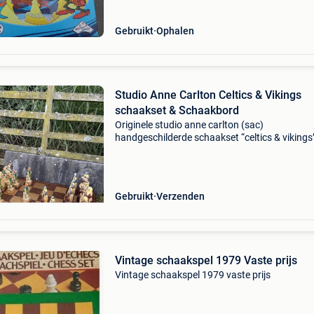
Gebruikt
Ophalen
Studio Anne Carlton Celtics & Vikings
schaakset & Schaakbord
Originele studio anne carlton (sac)
handgeschilderde schaakset “celtics & vikings
het bijbehorende schaakbord. Deze set is
geïnspireerd op de legendarische slag bij clont
uit 1014 na chris
Gebruikt
Verzenden
Vintage schaakspel 1979 Vaste prijs
Vintage schaakspel 1979 vaste prijs