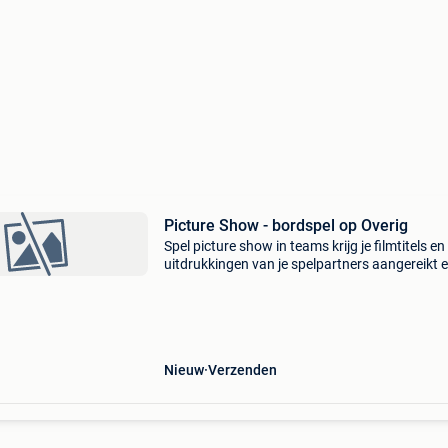
Picture Show - bordspel op Overig
Spel picture show in teams krijg je filmtitels en
uitdrukkingen van je spelpartners aangereikt 
moet je ze weten te raden ... Met behulp van
schaduwpuzzels die je slechts een beperkte tij
mag gebru
Nieuw
Verzenden