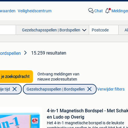
waarden
Veiligheidscentrum
Chat
Meldinge
Gezelschapsspellen | Bordspellen
A
15.259 resultaten
ordspellen
Ontvang meldingen van
 je zoekopdracht
nieuwe zoekresultaten
e tijd
Gezelschapsspellen | Bordspellen
Verwijder filters
4-in-1 Magnetisch Bordspel - Met Scha
en Ludo op Overig
Het 4-in-1 magnetische borspel is de leukste