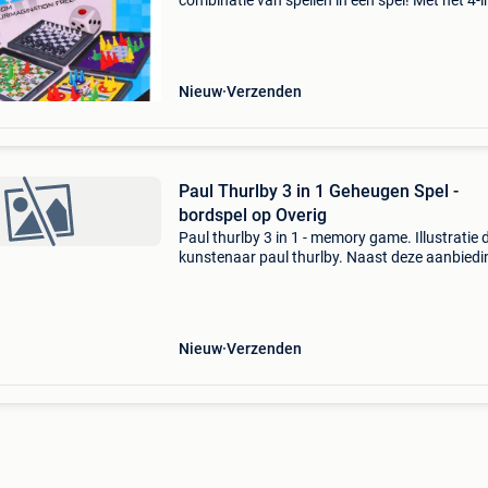
combinatie van spellen in één spel! Met het 4-i
magnetisch borspel heb jij altijd wel een spel 
spelen. Of het nu schaken, slangen en ladders,
Nieuw
Verzenden
Paul Thurlby 3 in 1 Geheugen Spel -
bordspel op Overig
Paul thurlby 3 in 1 - memory game. Illustratie 
kunstenaar paul thurlby. Naast deze aanbiedi
heeft megamoviestore.com nog veel meer leu
films op voorraad. De voordelen van
megamoviestore.com z
Nieuw
Verzenden