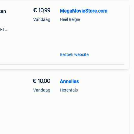
€ 10,99
MegaMovieStore.com
ken
Vandaag
Heel België
n-1
om te
 ludo
Bezoek website
€ 10,00
Annelies
Vandaag
Herentals