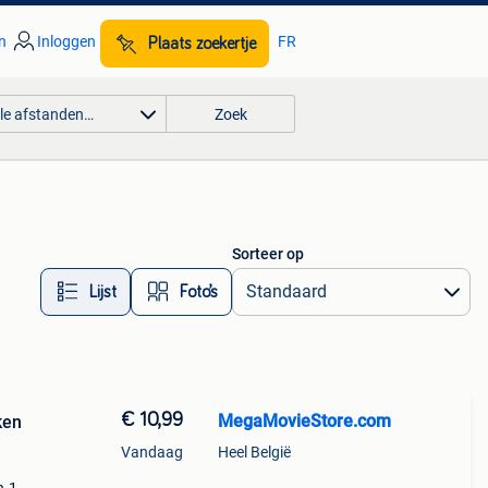
n
Inloggen
FR
Plaats zoekertje
lle afstanden…
Zoek
Sorteer op
Lijst
Foto’s
€ 10,99
MegaMovieStore.com
ken
Vandaag
Heel België