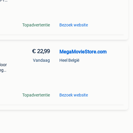
n-1
om te
 ludo
Topadvertentie
Bezoek website
€ 22,99
MegaMovieStore.com
Vandaag
Heel België
door
ng
ke
Topadvertentie
Bezoek website