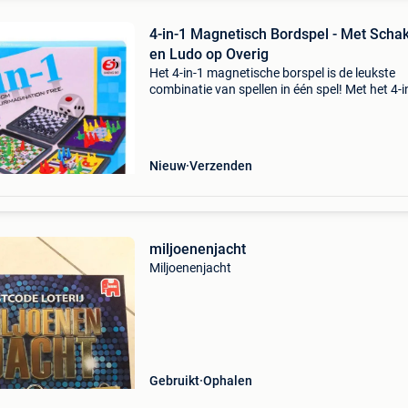
4-in-1 Magnetisch Bordspel - Met Scha
en Ludo op Overig
Het 4-in-1 magnetische borspel is de leukste
combinatie van spellen in één spel! Met het 4-i
magnetisch borspel heb jij altijd wel een spel 
spelen. Of het nu schaken, slangen en ladders,
Nieuw
Verzenden
miljoenenjacht
Miljoenenjacht
Gebruikt
Ophalen