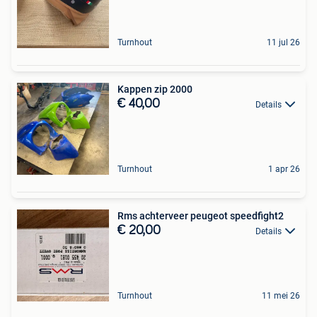
Turnhout
11 jul 26
Kappen zip 2000
€ 40,00
Details
Turnhout
1 apr 26
Rms achterveer peugeot speedfight2
€ 20,00
Details
Turnhout
11 mei 26