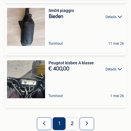
Sm04 piaggio
Bieden
Details
Turnhout
11 mei 26
Peugeot kisbee A klasse
€ 400,00
Details
Turnhout
1 mei 26
1
2