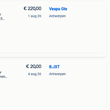
€ 220,00
Vespa Gts
x
1 aug 26
Antwerpen
25
tte
€ 20,00
B.JXT
w
4 aug 26
Antwerpen
rommer