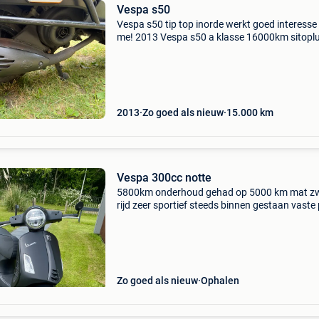
Vespa s50
Vespa s50 tip top inorde werkt goed interess
me! 2013 Vespa s50 a klasse 16000km sitopl
uitlaat led verlichting elektrische start
achtervalbeugel yss veer
2013
Zo goed als nieuw
15.000
km
Vespa 300cc notte
5800km onderhoud gehad op 5000 km mat z
rijd zeer sportief steeds binnen gestaan vaste 
€4950 papieren deel 1&2
Zo goed als nieuw
Ophalen