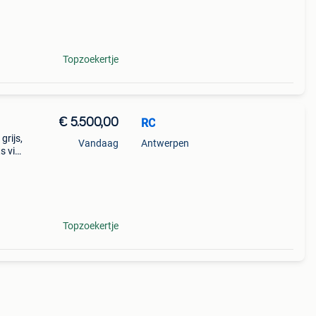
r moo
Topzoekertje
€ 5.500,00
RC
grijs,
Vandaag
Antwerpen
s vier
en en
Topzoekertje