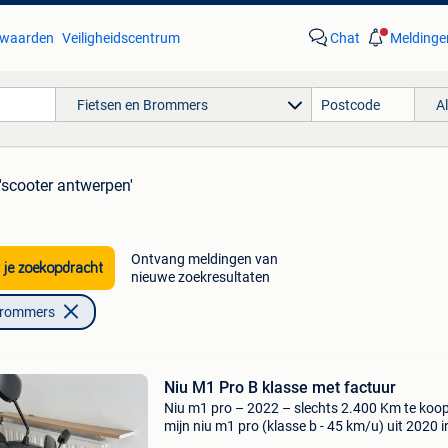
waarden
Veiligheidscentrum
Chat
Meldinge
Fietsen en Brommers
A
'scooter antwerpen'
Ontvang meldingen van
 je zoekopdracht
nieuwe zoekresultaten
Brommers
Niu M1 Pro B klasse met factuur
Niu m1 pro – 2022 – slechts 2.400 Km te koop
mijn niu m1 pro (klasse b - 45 km/u) uit 2020 
zwart. De scooter heeft slechts 2.400 Km ger