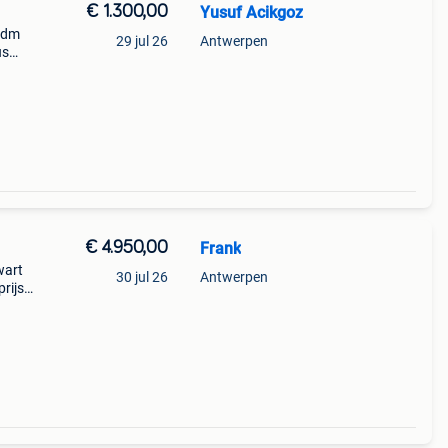
€ 1.300,00
Yusuf Acikgoz
e dm
29 jul 26
Antwerpen
us
€ 4.950,00
Frank
wart
30 jul 26
Antwerpen
prijs