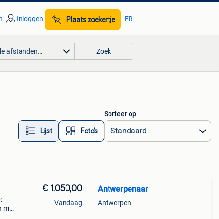
n
Inloggen
FR
Plaats zoekertje
lle afstanden…
Zoek
Sorteer op
Lijst
Foto’s
€ 1.050,00
Antwerpenaar
:
Vandaag
Antwerpen
in mat
eden,