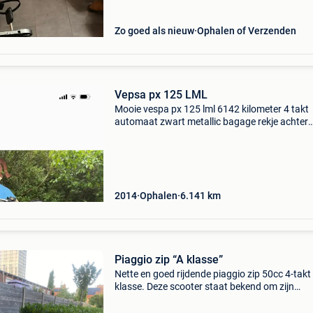
Zo goed als nieuw
Ophalen of Verzenden
Vepsa px 125 LML
Mooie vespa px 125 lml 6142 kilometer 4 takt
automaat zwart metallic bagage rekje achter
laadstekker voor druppellader onder zadel
valbeugels achter spatbord beugel voor dunlo
spatlap gelijkvormighei
2014
Ophalen
6.141
km
Piaggio zip “A klasse”
Nette en goed rijdende piaggio zip 50cc 4-takt 
klasse. Deze scooter staat bekend om zijn
betrouwbaarheid, zuinigheid en comfortabele
rijgedrag. ✅ 50Cc 4-takt motor ✅ a-klasse