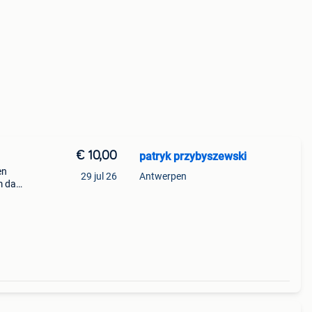
€ 10,00
patryk przybyszewski
en
29 jul 26
Antwerpen
m dan