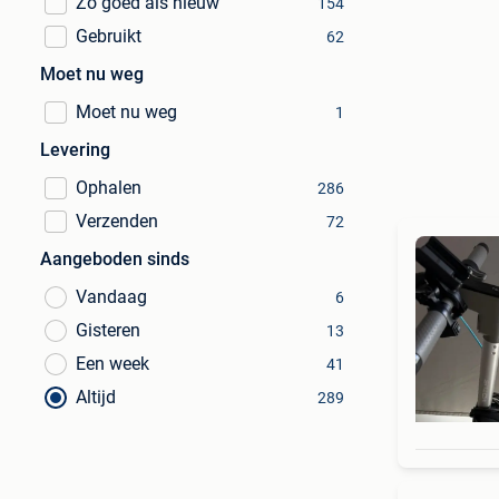
Zo goed als nieuw
154
Gebruikt
62
Moet nu weg
Moet nu weg
1
Levering
Ophalen
286
Verzenden
72
Aangeboden sinds
Vandaag
6
Gisteren
13
Een week
41
Altijd
289