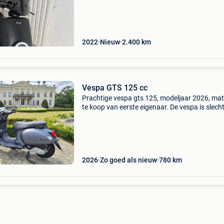
heeft altijd binnen gestaan en verkeert in zee
2022
Nieuw
2.400
km
Vespa GTS 125 cc
Prachtige vespa gts 125, modeljaar 2026, mat 
te koop van eerste eigenaar. De vespa is slecht
maanden oud, heeft minder dan 800 km gered
verkeert werkelijk in nieuwstaat. Altijd zeer
2026
Zo goed als nieuw
780
km