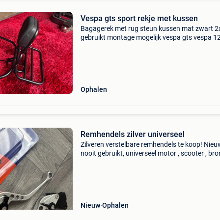
Vespa gts sport rekje met kussen
Bagagerek met rug steun kussen mat zwart 2
gebruikt montage mogelijk vespa gts vespa 1
vespa 250 vespa 300 vespa iget vespa hpe no
super sport
Ophalen
Remhendels zilver universeel
Zilveren verstelbare remhendels te koop! Nieu
nooit gebruikt, universeel motor , scooter , b
, etc.. Ophalen in antwerpen
Nieuw
Ophalen