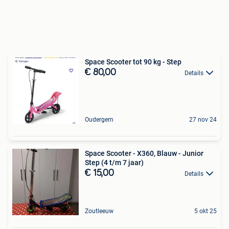
Space Scooter tot 90 kg - Step
€ 80,00
Details
Oudergem
27 nov 24
Space Scooter - X360, Blauw - Junior
Step (4 t/m 7 jaar)
€ 15,00
Details
Zoutleeuw
5 okt 25