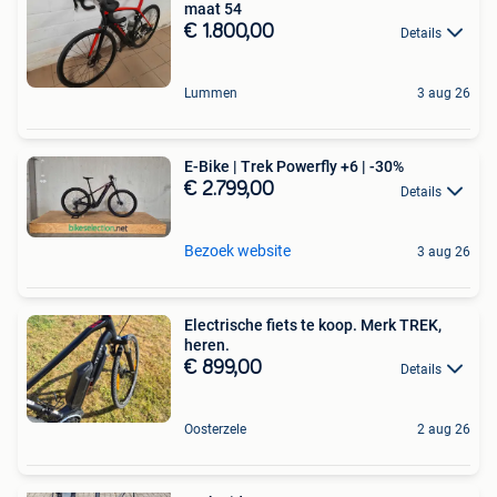
maat 54
€ 1.800,00
Details
Lummen
3 aug 26
E-Bike | Trek Powerfly +6 | -30%
€ 2.799,00
Details
Bezoek website
3 aug 26
Electrische fiets te koop. Merk TREK,
heren.
€ 899,00
Details
Oosterzele
2 aug 26