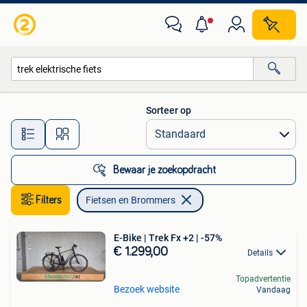
Fietsen en Brommers
Sorteer op
Alle afstanden…
Bewaar je zoekopdracht
Filters
Fietsen en Brommers
E-Bike | Trek Fx +2 | -57%
€ 1.299,00
Details
Topadvertentie
Bezoek website
Vandaag