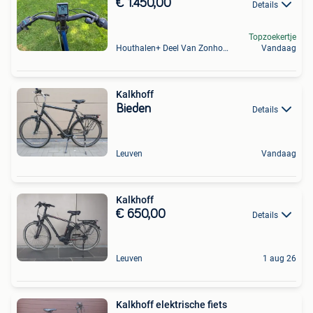
€ 1.450,00
Details
Topzoekertje
Houthalen+ Deel Van Zonhoven En Zolder
Vandaag
Kalkhoff
Bieden
Details
Leuven
Vandaag
Kalkhoff
€ 650,00
Details
Leuven
1 aug 26
Kalkhoff elektrische fiets