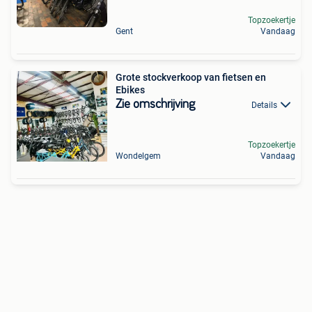
Topzoekertje
Gent
Vandaag
Grote stockverkoop van fietsen en
Ebikes
Zie omschrijving
Details
Topzoekertje
Wondelgem
Vandaag