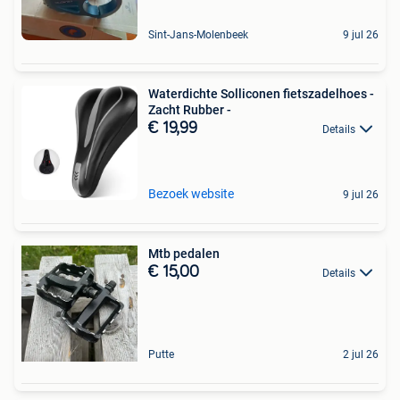
Sint-Jans-Molenbeek
9 jul 26
Waterdichte Solliconen fietszadelhoes -
Zacht Rubber -
€ 19,99
Details
Bezoek website
9 jul 26
Mtb pedalen
€ 15,00
Details
Putte
2 jul 26