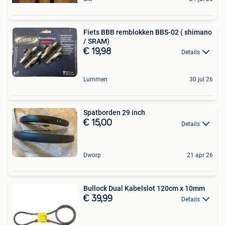
Fiets BBB remblokken BBS-02 ( shimano
/ SRAM)
€ 19,98
Details
Lummen
30 jul 26
Spatborden 29 inch
€ 15,00
Details
Dworp
21 apr 26
Bullock Dual Kabelslot 120cm x 10mm
€ 39,99
Details