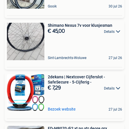
Gooik
30 jul 26
Shimano Nexus 7v voor klusjesman
€ 45,00
Details
Sint-Lambrechts-Woluwe
27 jul 26
2dekans | Nextcover Cijferslot -
SafeSecure - 5-Cijferig -
€ 7,29
Details
Bezoek website
27 jul 26
FD-M8070 di2 xt no xtr deore grx