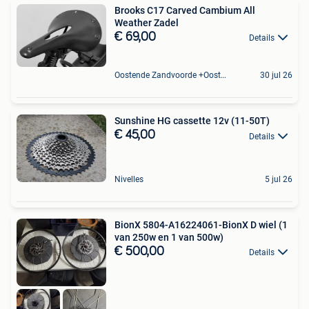
Brooks C17 Carved Cambium All
Weather Zadel
€ 69,00
Details
Oostende Zandvoorde +Oostende
30 jul 26
Sunshine HG cassette 12v (11-50T)
€ 45,00
Details
Nivelles
5 jul 26
BionX 5804-A16224061-BionX D wiel (1
van 250w en 1 van 500w)
€ 500,00
Details