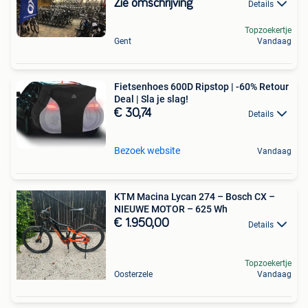
Zie omschrijving
Details
Topzoekertje
Gent
Vandaag
Fietsenhoes 600D Ripstop | -60% Retour
Deal | Sla je slag!
€ 30,74
Details
Bezoek website
Vandaag
KTM Macina Lycan 274 – Bosch CX –
NIEUWE MOTOR – 625 Wh
€ 1.950,00
Details
Topzoekertje
Oosterzele
Vandaag