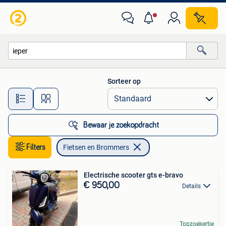
Fietsen en Brommers
Sorteer op
Alle afstanden…
Bewaar je zoekopdracht
Filters
Fietsen en Brommers
Electrische scooter gts e-bravo
€ 950,00
Details
Topzoekertje