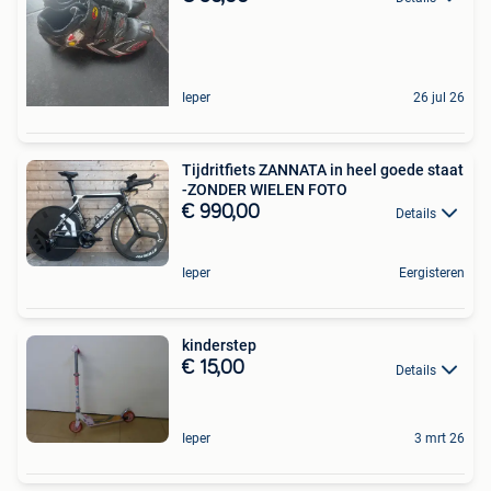
Ieper
26 jul 26
Tijdritfiets ZANNATA in heel goede staat
-ZONDER WIELEN FOTO
€ 990,00
Details
Ieper
Eergisteren
kinderstep
€ 15,00
Details
Ieper
3 mrt 26