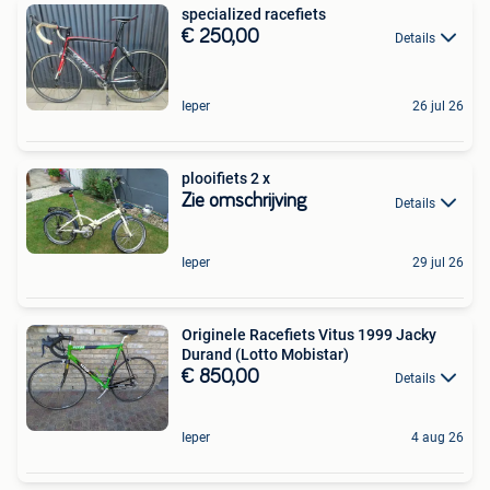
specialized racefiets
€ 250,00
Details
Ieper
26 jul 26
plooifiets 2 x
Zie omschrijving
Details
Ieper
29 jul 26
Originele Racefiets Vitus 1999 Jacky
Durand (Lotto Mobistar)
€ 850,00
Details
Ieper
4 aug 26