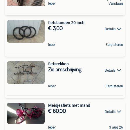
Ieper
Vandaag
fietsbanden 20 inch
€ 3,00
Details
Ieper
Eergisteren
fietsrekken
Zie omschrijving
Details
Ieper
Eergisteren
Meisjesfiets met mand
€ 60,00
Details
Ieper
3 aug 26