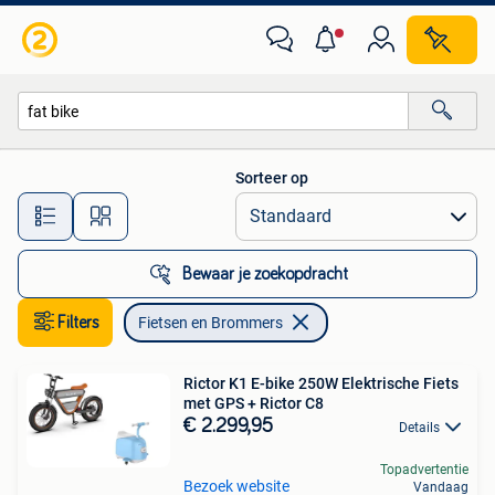
Fietsen en Brommers
Sorteer op
Alle afstanden…
Bewaar je zoekopdracht
Filters
Fietsen en Brommers
Rictor K1 E-bike 250W Elektrische Fiets
met GPS + Rictor C8
€ 2.299,95
Details
Topadvertentie
Bezoek website
Vandaag