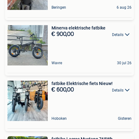
Beringen
6 aug 26
Minerva elektrische fatbike
€ 900,00
Details
Wavre
30 jul 26
fatbike Elektrische fiets Nieuw!
€ 600,00
Details
Hoboken
Gisteren
fatbike Lacros Mustang 768Wh