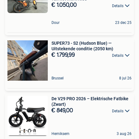
€ 1.050,00
Details
Dour
23 dec 25
SUPER73 - S2 (Hudson Blue) —
Uitstekende conditie (2050 km)
€ 1.799,99
Details
Brussel
8 jul 26
De V29 PRO 2026 – Elektrische Fatbike
(Zwart)
€ 849,00
Details
Hemiksem
3 aug 26