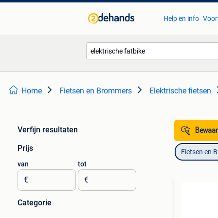
Help en info
Voor
Home
Fietsen en Brommers
Elektrische fietsen
Verfijn resultaten
Bewaar
Prijs
Fietsen en 
van
tot
€
€
Categorie