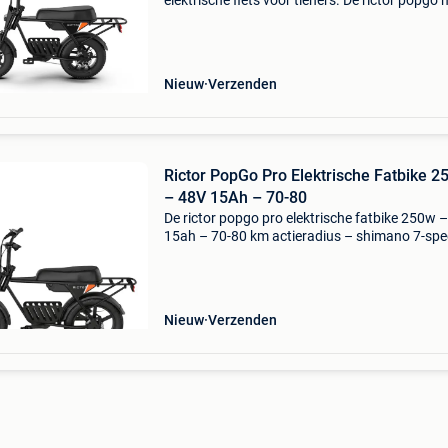
elektrische fiets voor tieners. De rictor popgo 
fatbike 250w - compacte elektrische fiets voor
tieners. De rictor popgo mini fatbike 250w -
compacte e
Nieuw
Verzenden
Rictor PopGo Pro Elektrische Fatbike 
– 48V 15Ah – 70-80
De rictor popgo pro elektrische fatbike 250w 
15ah – 70-80 km actieradius – shimano 7-spe
smart app control van drphone. De rictor pop
pro elektrische fatbike 250w – 48v 15ah – 70
km act
Nieuw
Verzenden