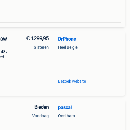
€ 1.299,95
DrPhone
250W
Gisteren
Heel België
– 48v
ed –
go
-80
Bezoek website
Bieden
pascal
Vandaag
Oostham