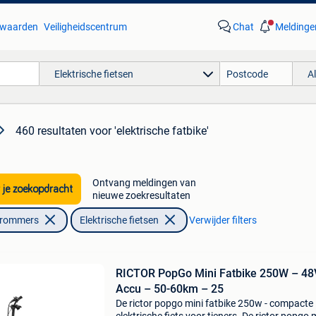
waarden
Veiligheidscentrum
Chat
Meldinge
Elektrische fietsen
A
460 resultaten
voor 'elektrische fatbike'
Ontvang meldingen van
 je zoekopdracht
nieuwe zoekresultaten
Brommers
Elektrische fietsen
Verwijder filters
RICTOR PopGo Mini Fatbike 250W – 48
Accu – 50-60km – 25
De rictor popgo mini fatbike 250w - compacte