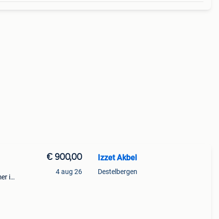
€ 900,00
Izzet Akbel
4 aug 26
Destelbergen
er is