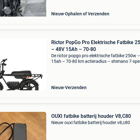
Nieuw
Ophalen of Verzenden
Rictor PopGo Pro Elektrische Fatbike 
– 48V 15Ah – 70-80
De rictor popgo pro elektrische fatbike 250w 
15ah – 70-80 km actieradius – shimano 7-spe
smart app control van drphone. De rictor pop
pro elektrische fatbike 250w – 48v 15ah – 70
km act
Nieuw
Verzenden
OUXI fatbike batterij houder V8,C80
Nieuw ouxi fatbike batterij houder v8,c80