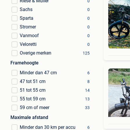
Riese & Müller
0
Sachs
0
Sparta
0
Stromer
0
Vanmoof
0
Veloretti
0
Overige merken
125
Framehoogte
Minder dan 47 cm
6
47 tot 51 cm
8
51 tot 55 cm
14
55 tot 59 cm
13
59 cm of meer
33
Maximale afstand
Minder dan 30 km per accu
6