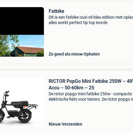
Fatbike
Dit is een fatbike ouxi v8 bleu edition met opla
alles werkt perfect tip top inorde
Zo goed als nieuw
Ophalen
RICTOR PopGo Mini Fatbike 250W – 48
Accu – 50-60km – 25
De rictor popgo mini fatbike 250w - compacte
elektrische fiets voor tieners. De rictor popgo 
fatbike 250w - compacte elektrische fiets voor
tieners. De rictor popgo mini fatbike 250w -
compacte e
Nieuw
Verzenden