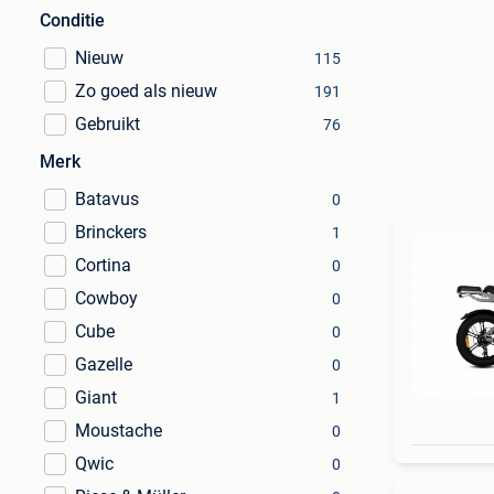
Conditie
Nieuw
115
Zo goed als nieuw
191
Gebruikt
76
Merk
Batavus
0
Brinckers
1
Cortina
0
Cowboy
0
Cube
0
Gazelle
0
Giant
1
Moustache
0
Qwic
0