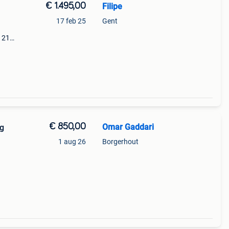
€ 1.495,00
Filipe
17 feb 25
Gent
 21
men.
€ 850,00
Omar Gaddari
ig
1 aug 26
Borgerhout