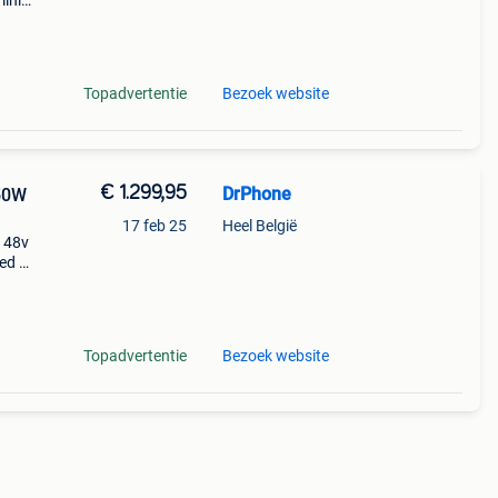
mini
Topadvertentie
Bezoek website
€ 1.299,95
DrPhone
250W
17 feb 25
Heel België
– 48v
ed –
go
-80
Topadvertentie
Bezoek website