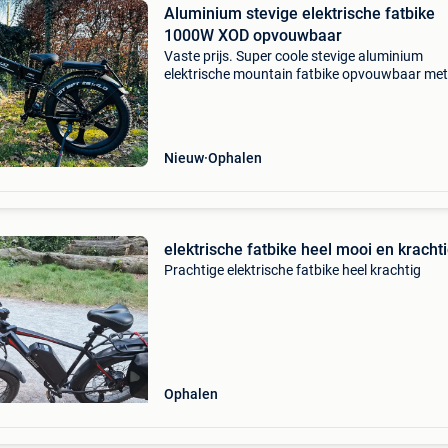
Aluminium stevige elektrische fatbike
1000W XOD opvouwbaar
Vaste prijs. Super coole stevige aluminium
elektrische mountain fatbike opvouwbaar met
origineel shimano semi auto
snelheidsveranderingen en dubbele schijfrem
9 Elektrische snelheden en 3 stand
Nieuw
Ophalen
elektrische fatbike heel mooi en kracht
Prachtige elektrische fatbike heel krachtig
Ophalen