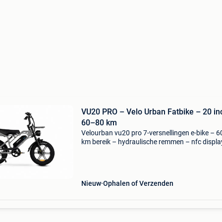
VU20 PRO – Velo Urban Fatbike – 20 inch –
60–80 km
Velourban vu20 pro 7-versnellingen e-bike – 6
km bereik – hydraulische remmen – nfc displa
ultiem stadsavontuur productoverzicht ervaar
ultieme combinatie van kracht en functionalite
v
Nieuw
Ophalen of Verzenden