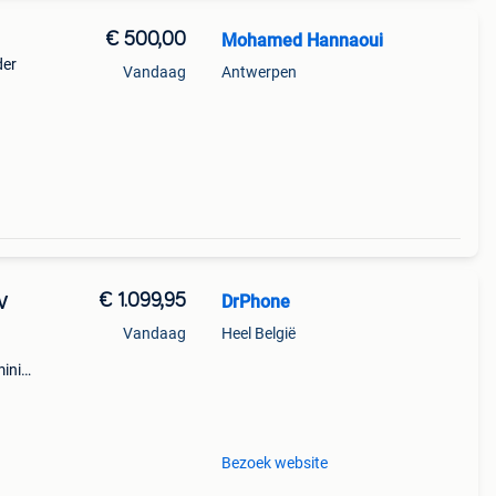
€ 500,00
Mohamed Hannaoui
der
Vandaag
Antwerpen
€ 1.099,95
DrPhone
V
Vandaag
Heel België
mini
Bezoek website