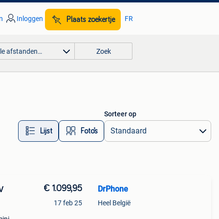
n
Inloggen
FR
Plaats zoekertje
lle afstanden…
Zoek
Sorteer op
Lijst
Foto’s
€ 1.099,95
DrPhone
V
17 feb 25
Heel België