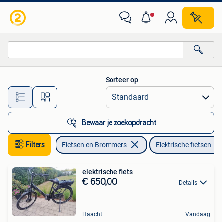
Elektrische fietsen
Sorteer op
Alle afstanden…
Bewaar je zoekopdracht
Filters
Fietsen en Brommers
Elektrische fietsen
elektrische fiets
€ 650,00
Details
Haacht
Vandaag