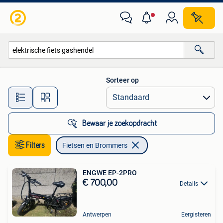
Fietsen en Brommers
Sorteer op
Alle afstanden…
Bewaar je zoekopdracht
Filters
Fietsen en Brommers
ENGWE EP-2PRO
€ 700,00
Details
Antwerpen
Eergisteren