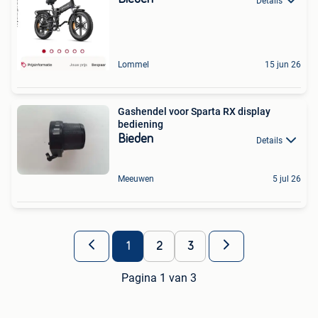
Details
Lommel
15 jun 26
Gashendel voor Sparta RX display
bediening
Bieden
Details
Meeuwen
5 jul 26
1
2
3
Pagina 1 van 3