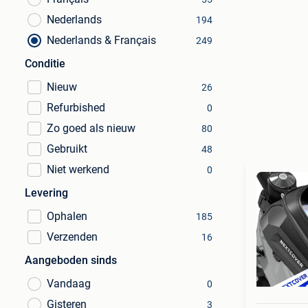
Nederlands
194
Nederlands & Français
249
Conditie
Nieuw
26
Refurbished
0
Zo goed als nieuw
80
Gebruikt
48
Niet werkend
0
Levering
Ophalen
185
Verzenden
16
Aangeboden sinds
Vandaag
0
Gisteren
3