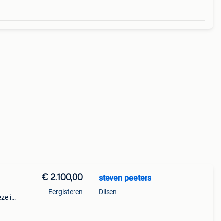
€ 2.100,00
steven peeters
Eergisteren
Dilsen
ze is
werk
met