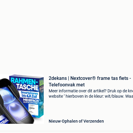
2dekans | Nextcover® frame tas fiets -
Telefoonvak met
Meer informatie over dit artikel? Druk op de kno
website ’ hierboven in de kleur: wit/blauw. W
bestellen bij 2dekansje.com? Voor 16:00 beste
morgen in huis binnen belgië. 1 Jaar garantie 
Nieuw
Ophalen of Verzenden