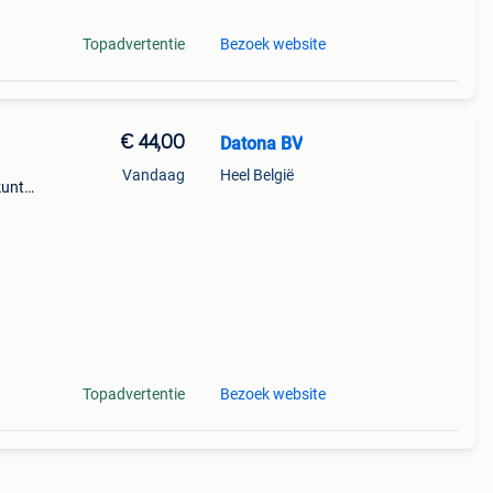
Topadvertentie
Bezoek website
€ 44,00
Datona BV
Vandaag
Heel België
kunt.
on uw
Topadvertentie
Bezoek website