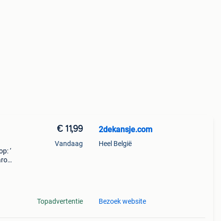
€ 11,99
2dekansje.com
Vandaag
Heel België
p: ‘
aarom
ld,
o
Topadvertentie
Bezoek website