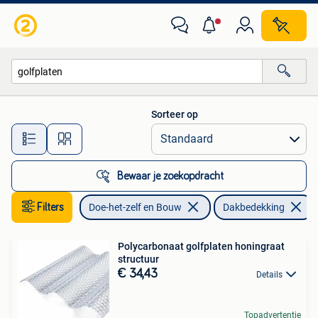
Dakpannen en Dakbedekking
Sorteer op
Alle afstanden…
Bewaar je zoekopdracht
Filters
Doe-het-zelf en Bouw
Dakbedekking
Polycarbonaat golfplaten honingraat
structuur
€ 34,43
Details
Topadvertentie