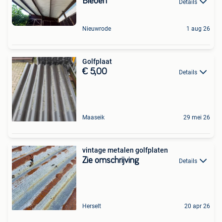
Bieden
Details
Nieuwrode
1 aug 26
Golfplaat
€ 5,00
Details
Maaseik
29 mei 26
vintage metalen golfplaten
Zie omschrijving
Details
Herselt
20 apr 26