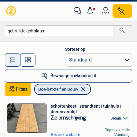
Doe-het-zelf en Bouw
Sorteer op
Alle afstanden…
Bewaar je zoekopdracht
Filters
Doe-het-zelf en Bouw
schottenkeet | strandtent | tuinhuis |
dierenverblijf
Zie omschrijving
Details
Topadvertentie
Bezoek website
Vandaag