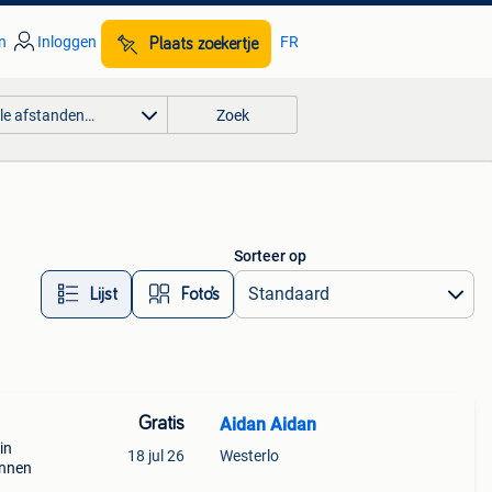
n
Inloggen
FR
Plaats zoekertje
lle afstanden…
Zoek
Sorteer op
Lijst
Foto’s
Gratis
Aidan Aidan
in
18 jul 26
Westerlo
innen