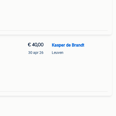
€ 40,00
Kasper de Brandt
30 apr 26
Leuven