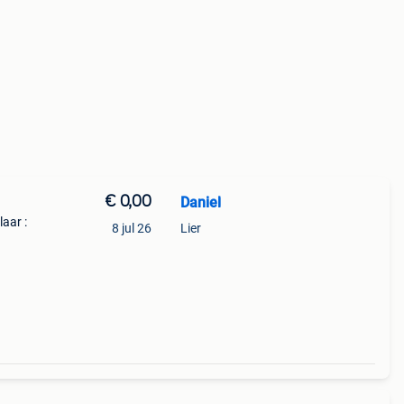
€ 0,00
Daniel
aar :
8 jul 26
Lier