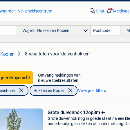
waarden
Veiligheidscentrum
Chat
Meldinge
Vogels | Hokken en Kooien
A
8 resultaten
voor 'duivenhokken'
 Kooien
Ontvang meldingen van
 je zoekopdracht
nieuwe zoekresultaten
oebehoren
Hokken en Kooien
Verwijder filters
Grote duivenhok 12op3m +-
Grote duivenhok nog in goede staat na een kle
onderhoudje geen lekken of schimmel langs b