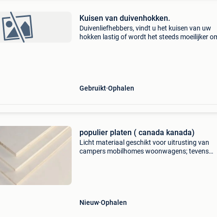
Kuisen van duivenhokken.
Duivenliefhebbers, vindt u het kuisen van uw
hokken lastig of wordt het steeds moeilijker om
regelmatig te doen? Ik bied graag een helpend
hand! Bel of stuur me een bericht: guy – 0476
78 i
Gebruikt
Ophalen
populier platen ( canada kanada)
Licht materiaal geschikt voor uitrusting van
campers mobilhomes woonwagens; tevens
gemakkelijk materiaal voor knutselwerken in
scholen of modelbouw enz. Platen ook uiterst
geschikt voor vervaardigen v
Nieuw
Ophalen