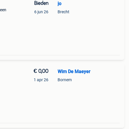
Bieden
jo
reen
6 jun 26
Brecht
€ 0,00
Wim De Maeyer
1 apr 26
Bornem