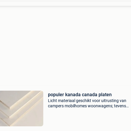
populer kanada canada platen
Licht materiaal geschikt voor uitrusting van
campers mobilhomes woonwagens; tevens
gemakkelijk materiaal voor knutselwerken in
scholen of modelbouw enz. Platen ook uiterst
geschikt voor vervaardigen v