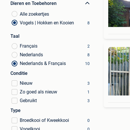
Dieren en Toebehoren
Alle zoekertjes
Vogels | Hokken en Kooien
8
Taal
Français
2
Nederlands
8
Nederlands & Français
10
Conditie
Nieuw
3
Zo goed als nieuw
1
Gebruikt
3
Type
Broedkooi of Kweekkooi
0
Vogelkooi
0