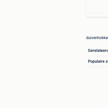
duivenhokken
Gerelateer
Populaire 