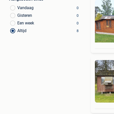
Vandaag
0
Gisteren
0
Een week
0
Altijd
8