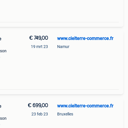
€ 749,00
www.cielterre-commerce.fr
e
19 mrt 23
Namur
ison
ne
uit
€ 699,00
www.cielterre-commerce.fr
e
23 feb 23
Bruxelles
ison