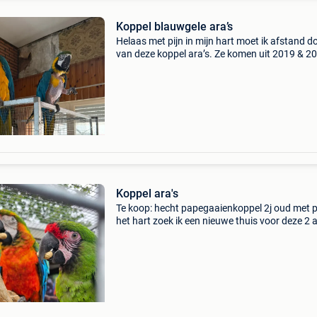
Koppel blauwgele ara’s
Helaas met pijn in mijn hart moet ik afstand d
van deze koppel ara’s. Ze komen uit 2019 & 2
wat betekent dat ze net pas broedrijp zijn. Ma
helaas door verbouwing kan ik ze nergens hui
Koppel ara's
Te koop: hecht papegaaienkoppel 2j oud met pi
het hart zoek ik een nieuwe thuis voor deze 2 a
Door mijn gezondheid en de tijd die deze prach
vogels nodig hebben, kan ik hen niet langer g