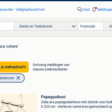
waarden
Veiligheidscentrum
Chat
Meldinge
Dieren en Toebehoren
A
ara voliere'
Ontvang meldingen van
 je zoekopdracht
nieuwe zoekresultaten
oebehoren
Papegaaikooi
Zolia ara papegaaienkooi met zitstok voor buit
h 220 cm - sterke en ruime kooi gemonteerd o
wielen voor eenvoudige verplaatsing - zwarte