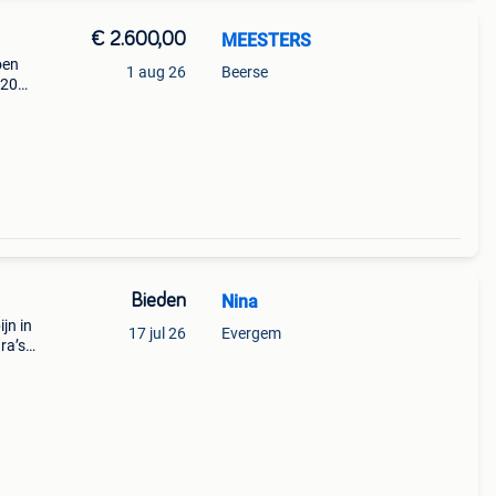
€ 2.600,00
MEESTERS
oen
1 aug 26
Beerse
020
ar
svest
Bieden
Nina
jn in
17 jul 26
Evergem
ra’s.
tige