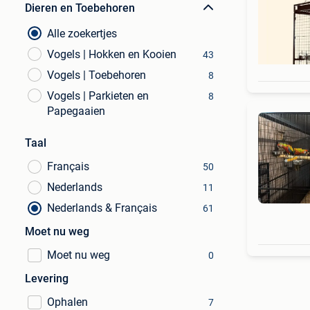
Dieren en Toebehoren
Alle zoekertjes
Vogels | Hokken en Kooien
43
Vogels | Toebehoren
8
Vogels | Parkieten en
8
Papegaaien
Taal
Français
50
Nederlands
11
Nederlands & Français
61
Moet nu weg
Moet nu weg
0
Levering
Ophalen
7