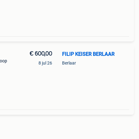
ng en
€ 600,00
FILIP KEISER BERLAAR
koop
8 jul 26
Berlaar
: -