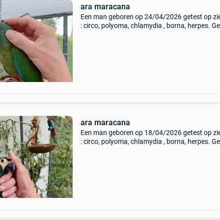
ara maracana
Een man geboren op 24/04/2026 getest op zi
: circo, polyoma, chlamydia , borna, herpes. G
. Cites aanwezig natuurbroed . Hij is mensen
gewoon maar zit nog bij de ouders in de volièr
ara maracana
Een man geboren op 18/04/2026 getest op zi
: circo, polyoma, chlamydia , borna, herpes. G
. Cites aanwezig natuurbroed . Hij is mensen
gewoon maar zit nog bij de ouders in de volièr