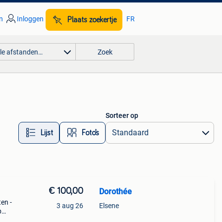
n
Inloggen
FR
Plaats zoekertje
lle afstanden…
Zoek
Sorteer op
Lijst
Foto’s
€ 100,00
Dorothée
en -
3 aug 26
Elsene
p