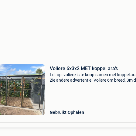
Voliere 6x3x2 MET koppel ara’s
Let op: voliere is te koop samen met koppel ara
Zie andere advertentie. Voliere 6m breed, 3m d
en 2m hoog. Papegaaiendraad. Voliere bestaat
- 1 deurpaneel 2mx1m - 8 panelen 2mx1m - 6
panele
Gebruikt
Ophalen