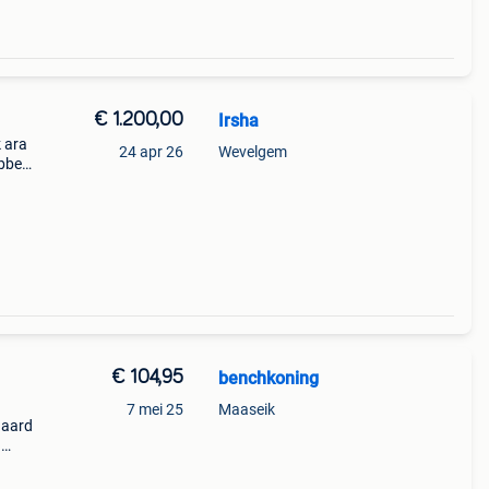
€ 1.200,00
Irsha
k ara
24 apr 26
Wevelgem
ebben
aan.
€ 104,95
benchkoning
7 mei 25
Maaseik
daard
1
re
 op: