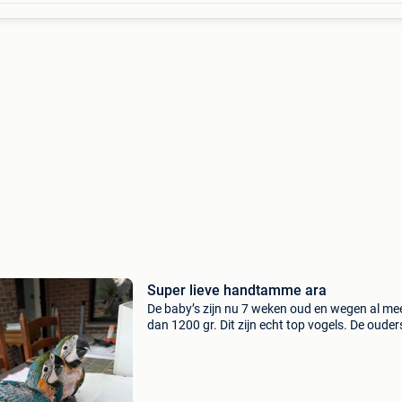
Super lieve handtamme ara
De baby’s zijn nu 7 weken oud en wegen al me
dan 1200 gr. Dit zijn echt top vogels. De ouder
werden door mij zelf geselecteerd op gewicht 
formaat. Daardoor bekom je echt ara’s die ara
genoemd