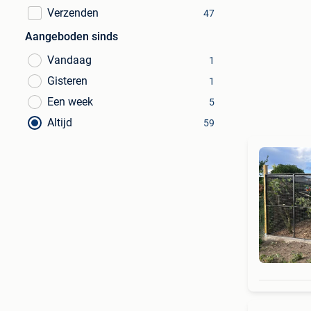
Verzenden
47
Aangeboden sinds
Vandaag
1
Gisteren
1
Een week
5
Altijd
59