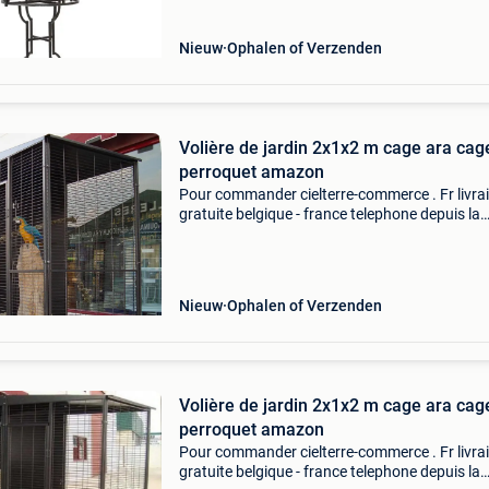
niet ges
Nieuw
Ophalen of Verzenden
Volière de jardin 2x1x2 m cage ara cag
perroquet amazon
Pour commander cielterre-commerce . Fr livra
gratuite belgique - france telephone depuis la
belgique : 0033698893944 - 7/7 jours telepho
depuis la france : 0698893944 - 7/7 jours prod
neuf ve
Nieuw
Ophalen of Verzenden
Volière de jardin 2x1x2 m cage ara cag
perroquet amazon
Pour commander cielterre-commerce . Fr livra
gratuite belgique - france telephone depuis la