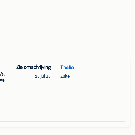
Zie omschrijving
Thalia
’s.
26 jul 26
Zulte
iep
 uit: