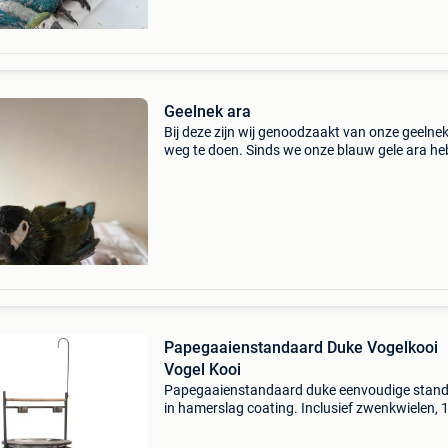
Geelnek ara
Bij deze zijn wij genoodzaakt van onze geelne
weg te doen. Sinds we onze blauw gele ara h
valt ze mijn partner en kinderen voortdurend 
En bijt ze alles kapot in huis. Ikzelf kan er wel
Papegaaienstandaard Duke Vogelkooi
Vogel Kooi
Papegaaienstandaard duke eenvoudige stan
in hamerslag coating. Inclusief zwenkwielen, 
zitstok, 2 rvs drink-eetbakken. Rvs uitneemba
schaal, om gemakkelijk te kunnen reinigen. Let