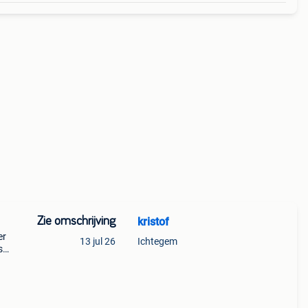
Zie omschrijving
kristof
er
13 jul 26
Ichtegem
s
en
’s