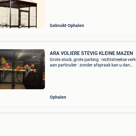
metalen structuur - hoge deur met vergrendeli
dubbele
Gebruikt
Ophalen
ARA VOLIERE STEVIG KLEINE MAZEN
Grote stock, grote parking : rechtstreekse ver
aan particulier : zonder afspraak kan u dan
langskomen : openingstijden 5 koopdagen juli
2026. Zonder afspraak kan u dan langskomen 
donderdag 9 j
Ophalen