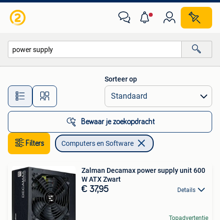
Computers en Software
Sorteer op
Alle afstanden…
Bewaar je zoekopdracht
Filters
Computers en Software
Zalman Decamax power supply unit 600
W ATX Zwart
€ 37,95
Details
Topadvertentie