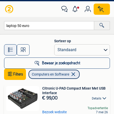
Computers en Software
Sorteer op
Alle afstanden…
Bewaar je zoekopdracht
Filters
Computers en Software
Citronic U-PAD Compact Mixer Met USB
Interface
€ 99,00
Details
Topadvertentie
Bezoek website
7 mei 26