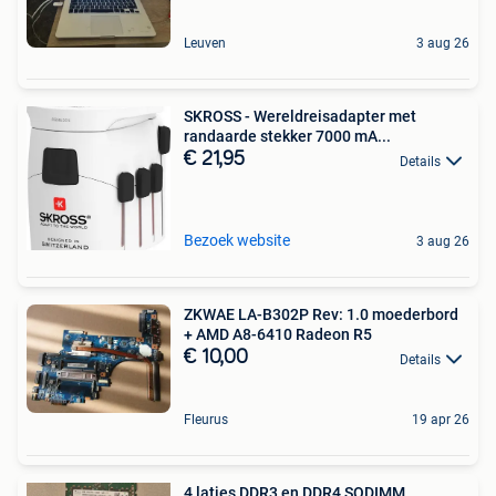
Leuven
3 aug 26
SKROSS - Wereldreisadapter met
randaarde stekker 7000 mA...
€ 21,95
Details
Bezoek website
3 aug 26
ZKWAE LA-B302P Rev: 1.0 moederbord
+ AMD A8-6410 Radeon R5
€ 10,00
Details
Fleurus
19 apr 26
4 latjes DDR3 en DDR4 SODIMM