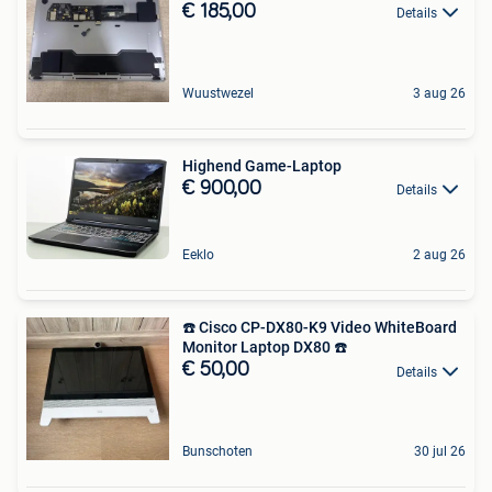
€ 185,00
Details
Wuustwezel
3 aug 26
Highend Game-Laptop
€ 900,00
Details
Eeklo
2 aug 26
☎️ Cisco CP-DX80-K9 Video WhiteBoard
Monitor Laptop DX80 ☎️
€ 50,00
Details
Bunschoten
30 jul 26