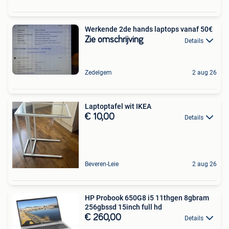
Werkende 2de hands laptops vanaf 50€
Zie omschrijving
Details
Zedelgem
2 aug 26
Laptoptafel wit IKEA
€ 10,00
Details
Beveren-Leie
2 aug 26
HP Probook 650G8 i5 11thgen 8gbram
256gbssd 15inch full hd
€ 260,00
Details