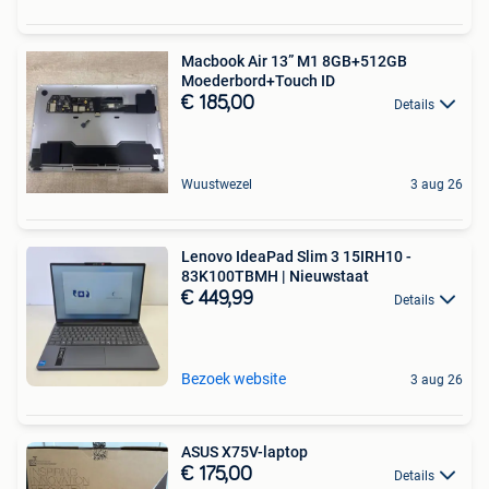
Macbook Air 13” M1 8GB+512GB
Moederbord+Touch ID
€ 185,00
Details
Wuustwezel
3 aug 26
Lenovo IdeaPad Slim 3 15IRH10 -
83K100TBMH | Nieuwstaat
€ 449,99
Details
Bezoek website
3 aug 26
ASUS X75V-laptop
€ 175,00
Details