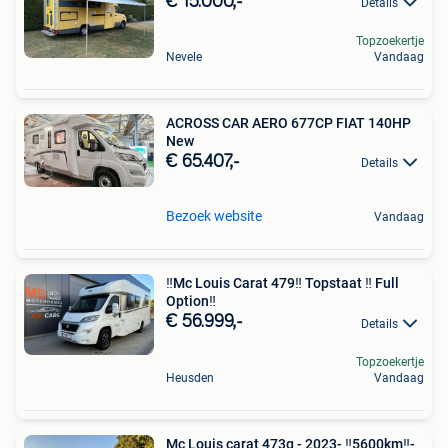
€ 15.000,-
Details
Topzoekertje
Nevele
Vandaag
ACROSS CAR AERO 677CP FIAT 140HP
New
€ 65.407,-
Details
Bezoek website
Vandaag
‼️Mc Louis Carat 479‼️ Topstaat ‼️ Full
Option‼️
€ 56.999,-
Details
Topzoekertje
Heusden
Vandaag
Mc Louis carat 473g - 2023- ‼️5600km‼️-