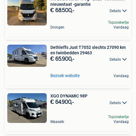
nieuwstaat -garantie
€ 68.500,-
Details
Topzoekertje
Drongen
Vandaag
Dethleffs Just T7052 slechts 27090 km
en twinbedden 29463
€ 65.900,-
Details
Bezoek website
Vandaag
XGO DYNAMIC 98P
€ 64.900,-
Details
Topzoekertje
Maaseik
Vandaag