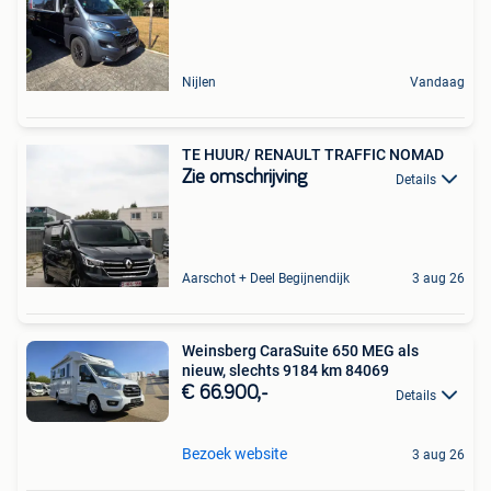
Nijlen
Vandaag
TE HUUR/ RENAULT TRAFFIC NOMAD
Zie omschrijving
Details
Aarschot + Deel Begijnendijk
3 aug 26
Weinsberg CaraSuite 650 MEG als
nieuw, slechts 9184 km 84069
€ 66.900,-
Details
Bezoek website
3 aug 26