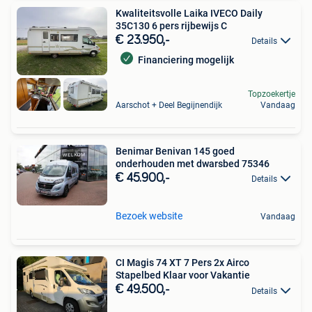
Kwaliteitsvolle Laika IVECO Daily
35C130 6 pers rijbewijs C
€ 23.950,-
Details
Financiering mogelijk
Topzoekertje
Aarschot + Deel Begijnendijk
Vandaag
Benimar Benivan 145 goed
onderhouden met dwarsbed 75346
€ 45.900,-
Details
Bezoek website
Vandaag
CI Magis 74 XT 7 Pers 2x Airco
Stapelbed Klaar voor Vakantie
€ 49.500,-
Details