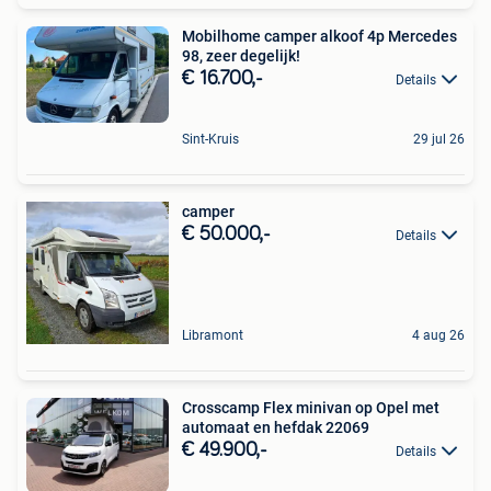
Mobilhome camper alkoof 4p Mercedes
98, zeer degelijk!
€ 16.700,-
Details
Sint-Kruis
29 jul 26
camper
€ 50.000,-
Details
Libramont
4 aug 26
Crosscamp Flex minivan op Opel met
automaat en hefdak 22069
€ 49.900,-
Details