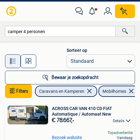
Mobilhomes
Sorteer op
Alle afstanden…
Bewaar je zoekopdracht
Filters
Caravans en Kamperen
Mobilhomes
ACROSS CAR VAN 410 CD FIAT
Automatique / Automaat New
€ 78.667,-
Details
Topadvertentie
Bezoek website
Vandaag