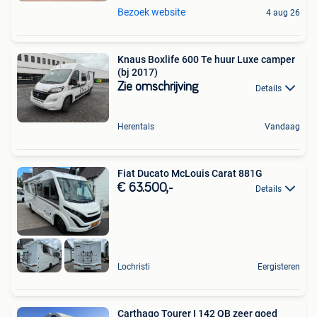
Bezoek website
4 aug 26
Knaus Boxlife 600 Te huur Luxe camper
(bj 2017)
Zie omschrijving
Details
Herentals
Vandaag
Fiat Ducato McLouis Carat 881G
€ 63.500,-
Details
Lochristi
Eergisteren
Carthago Tourer I 142 QB zeer goed