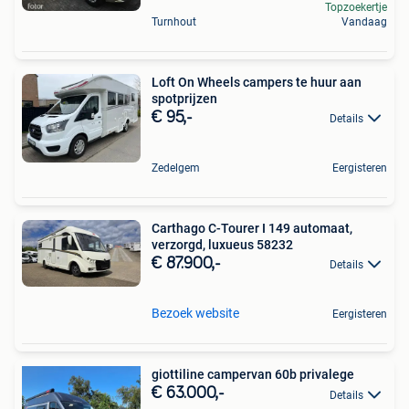
Topzoekertje
Turnhout
Vandaag
Loft On Wheels campers te huur aan
spotprijzen
€ 95,-
Details
Zedelgem
Eergisteren
Carthago C-Tourer I 149 automaat,
verzorgd, luxueus 58232
€ 87.900,-
Details
Bezoek website
Eergisteren
giottiline campervan 60b privalege
€ 63.000,-
Details